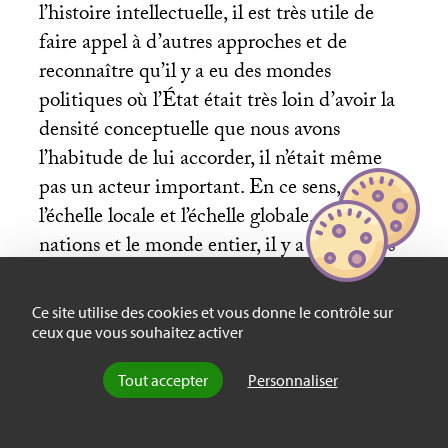
l’histoire intellectuelle, il est très utile de
faire appel à d’autres approches et de
reconnaître qu’il y a eu des mondes
politiques où l’État était très loin d’avoir la
densité conceptuelle que nous avons
l’habitude de lui accorder, il n’était même
pas un acteur important. En ce sens, entre
l’échelle locale et l’échelle globale, entre les
nations et le monde entier, il y a des paliers
intermédiaires. L’un de ces paliers serait
celui des civilisations ou des grandes
Ce site utilise des cookies et vous donne le contrôle sur
cultures, qui ont beaucoup à voir avec les
ceux que vous souhaitez activer
langues et les religions les plus présentes. La
Tout accepter
Personnaliser
communauté ibéro-américaine est l’une de
ces grandes unités ou niveaux