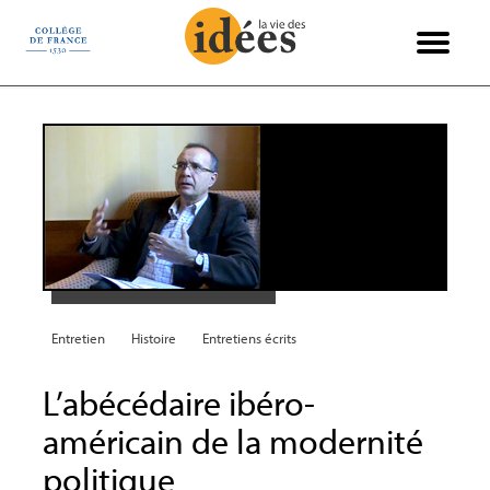
Panneau de gestion des cookies
Books & Ideas
International
Philosophie
Recensions
Entretiens
Économie
Politique
Sciences
Histoire
Société
Essais
Arts
Entretien
Histoire
Entretiens écrits
L’abécédaire ibéro-
américain de la modernité
politique