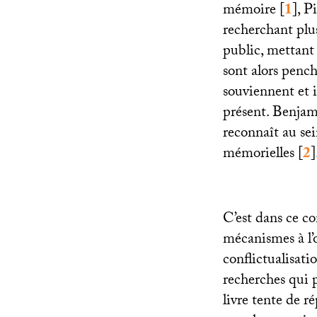
mémoire
[
1
]
, P
recherchant plus
public, mettant 
sont alors pench
souviennent et 
présent. Benja
reconnaît au se
mémorielles
[
2
]
C’est dans ce c
mécanismes à l’œ
conflictualisati
recherches qui 
livre tente de 