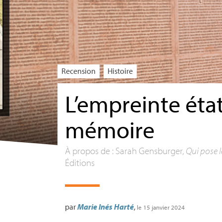
Recension
Histoire
L’empreinte état
mémoire
À propos de : Sarah Gensburger,
Qui pose 
Éditions
par
Marie Inés Harté
,
le 15 janvier 2024