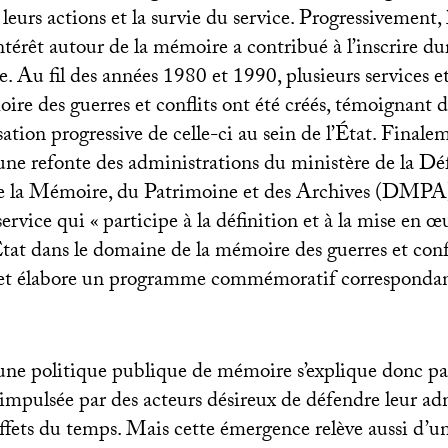
 leurs actions et la survie du service. Progressivement, l
intérêt autour de la mémoire a contribué à l’inscrire 
e. Au fil des années 1980 et 1990, plusieurs services e
ire des guerres et conflits ont été créés, témoignant 
isation progressive de celle-ci au sein de l’État. Final
une refonte des administrations du ministère de la Déf
 la Mémoire, du Patrimoine et des Archives (
DMPA
service qui «
participe à la définition et à la mise en œ
État dans le domaine de la mémoire des guerres et conf
et élabore un programme commémoratif corresponda
ne politique publique de mémoire s’explique donc pa
impulsée par des acteurs désireux de défendre leur ad
effets du temps. Mais cette émergence relève aussi d’u