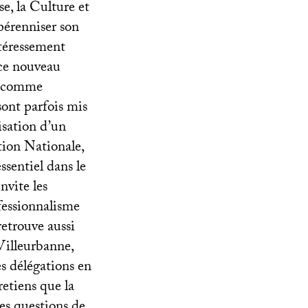
se, la Culture et
pérenniser son
ntéressement
 ce nouveau
e, comme
sont parfois mis
isation d’un
ion Nationale,
ssentiel dans le
nvite les
ofessionnalisme
retrouve aussi
 Villeurbanne,
es délégations en
retiens que la