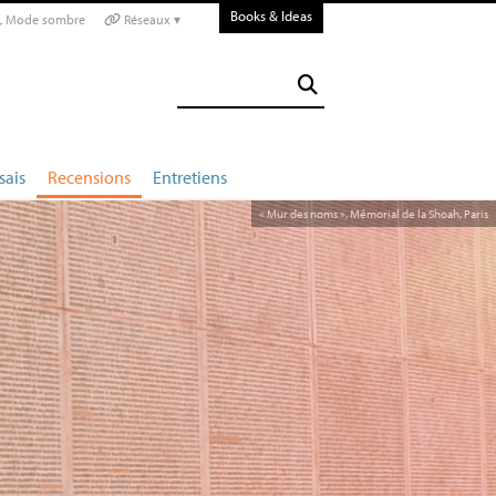
Books & Ideas
Mode sombre
Réseaux ▾
sais
Recensions
Entretiens
«
Mur des noms
», Mémorial de la Shoah, Paris