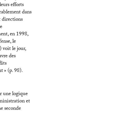
eurs efforts
durablement dans
t directions
de
ement, en 1998,
ense, le
) voit le jour,
uvre des
lits
nt
» (p. 98).
r une logique
ministration et
ne seconde