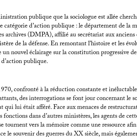
inistration publique que la sociologue est allée cherche
catégorie d’action publique : le département de la 
s archives (
DMPA
), affilié au secrétariat aux ancien
stère de la défense. En remontant l’histoire et les évo
fre un nouvel éclairage sur la constitution progressive 
d’action publique.
1970, confronté à la réduction constante et inéluctab
tants, des interrogations se font jour concernant le s
at qui lui était afféré. Face aux menaces de restructur
s fonctions dans d’autres ministères, les agents de cett
se tournent vers la mémoire comme une ressource afin 
ace le souvenir des guerres du
XX
siècle, mais égalemen