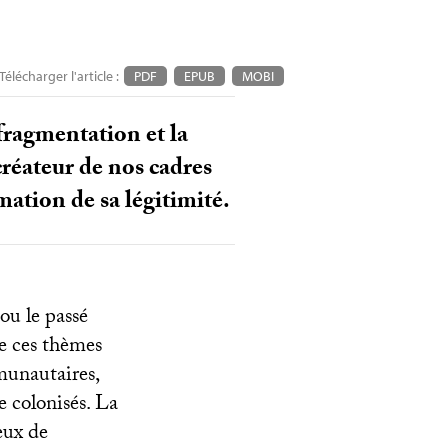
Télécharger l'article :
PDF
EPUB
MOBI
fragmentation et la
créateur de nos cadres
ation de sa légitimité.
ou le passé
de ces thèmes
munautaires,
e colonisés. La
eux de