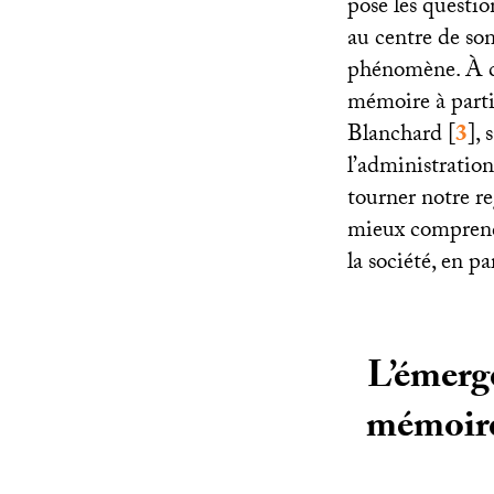
pose les questi
au centre de son
phénomène. À co
mémoire à partir
Blanchard
[
3
]
, 
l’administration
tourner notre reg
mieux comprendr
la société, en pa
L’émerg
mémoire