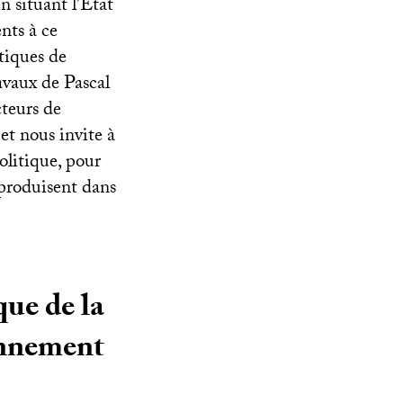
n situant l’État
nts à ce
tiques de
ravaux de Pascal
cteurs de
et nous invite à
politique, pour
 produisent dans
ue de la
onnement