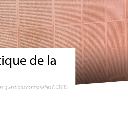
ique de la
les questions mémorielles
?
,
CNRS