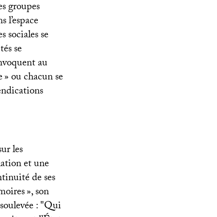
es groupes
s l’espace
s sociales se
tés se
onvoquent au
e
» ou chacun se
endications
ur les
lation et une
tinuité de ses
moires
», son
soulevée : "Qui