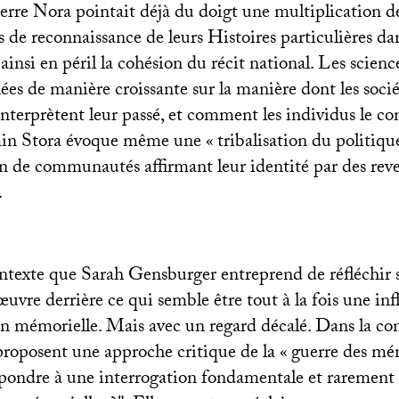
ierre Nora pointait déjà du doigt une multiplication d
 de reconnaissance de leurs Histoires particulières dan
ainsi en péril la cohésion du récit national. Les science
ées de manière croissante sur la manière dont les socié
interprètent leur passé, et comment les individus le c
min Stora évoque même une «
tribalisation du politiqu
in de communautés affirmant leur identité par des rev
.
ontexte que Sarah Gensburger entreprend de réfléchir s
uvre derrière ce qui semble être tout à la fois une inf
on mémorielle. Mais avec un regard décalé. Dans la con
proposent une approche critique de la «
guerre des mé
répondre à une interrogation fondamentale et rarement 