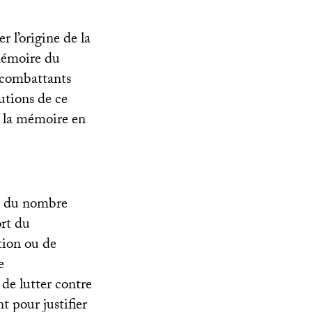
r l’origine de la
mémoire du
s combattants
lutions de ce
de la mémoire en
le du nombre
ort du
ation ou de
e
de lutter contre
t pour justifier