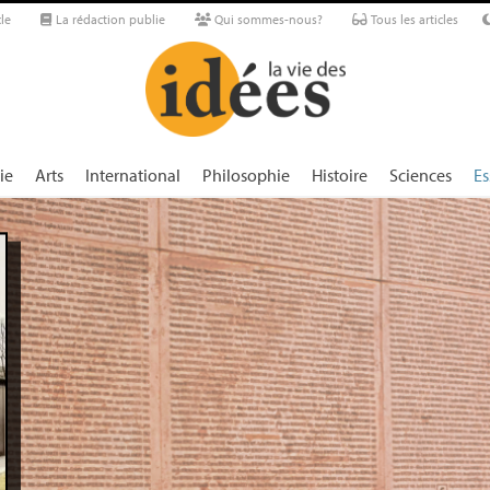
le
La rédaction publie
Qui sommes-nous?
Tous les articles
ie
Arts
International
Philosophie
Histoire
Sciences
Es