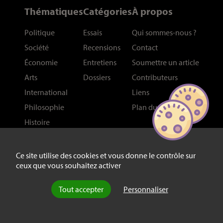
Thématiques
Catégories
À propos
Politique
Essais
Qui sommes-nous
?
Société
Recensions
Contact
Économie
Entretiens
Soumettre un article
Arts
Dossiers
Contributeurs
International
Liens
Philosophie
Plan du site
Histoire
Sciences
Ce site utilise des cookies et vous donne le contrôle sur
Réseaux
ceux que vous souhaitez activer
Newsletter
Facebook
Tout accepter
Personnaliser
Bluesky
Youtube
Mastodon
Linkedin