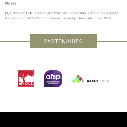
Notes
[
1
]
Catherine Hall,
Legacies of British Slave-Ownership : Colonial Slavery and
the Formation of the Victorian Britain
, Cambrige University Press, 2016.
PARTENAIRES