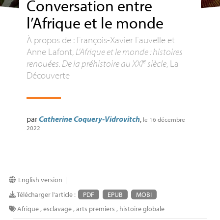
Conversation entre
l’Afrique et le monde
À propos de : François-Xavier Fauvelle et
Anne Lafont,
L’Afrique et le monde : histoires
e
renouées. De la préhistoire au
XXI
siècle
, La
Découverte
par
Catherine Coquery-Vidrovitch
,
le 16 décembre
2022
English version
|
Télécharger l'article :
PDF
EPUB
MOBI
Afrique
,
esclavage
,
arts premiers
,
histoire globale