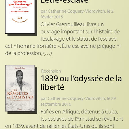
par
Catherine Coquery-Vidrovitch
, le 2
février 2015
Olivier Grenouilleau livre un
ouvrage important sur l’histoire de
l’esclavage et le statut de l’esclave,
cet « homme frontière ». Être esclave ne préjuge ni
de la profession, (…)
Recension
1839 ou l’odyssée de la
liberté
par
Catherine Coquery-Vidrovitch
, le 29
septembre 2016
Raflés en Afrique, détenus à Cuba,
les esclaves de l’Amistad se révoltent
en 1839, avant de rallier les États-Unis où ils sont