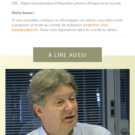
URL : https://laviedesidees.fr/Fauvelle-Lafont-L-Afrique-et-le-monde
Nota bene :
Si vous souhaitez critiquer ou développer cet article, vous êtes invité
à proposer un texte au comité de rédaction (
redaction
chez
laviedesidees.fr
). Nous vous répondrons dans les meilleurs délais.
À LIRE AUSSI