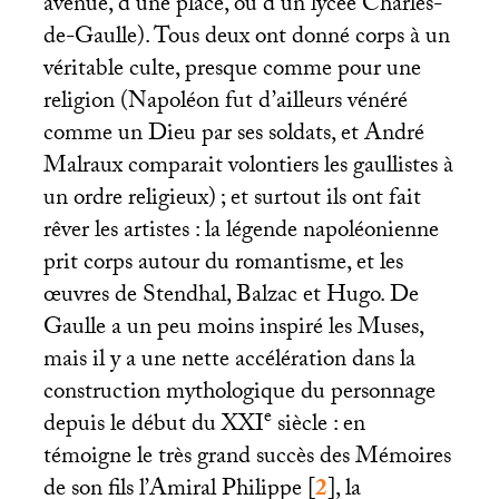
avenue, d’une place, ou d’un lycée Charles-
de-Gaulle). Tous deux ont donné corps à un
véritable culte, presque comme pour une
religion (Napoléon fut d’ailleurs vénéré
comme un Dieu par ses soldats, et André
Malraux comparait volontiers les gaullistes à
un ordre religieux)
; et surtout ils ont fait
rêver les artistes : la légende napoléonienne
prit corps autour du romantisme, et les
œuvres de Stendhal, Balzac et Hugo. De
Gaulle a un peu moins inspiré les Muses,
mais il y a une nette accélération dans la
construction mythologique du personnage
e
depuis le début du
XXI
siècle : en
témoigne le très grand succès des Mémoires
de son fils l’Amiral Philippe
[
2
]
, la