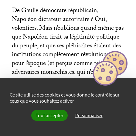
De Gaulle démocrate républicain,
Napoléon dictateur autoritaire
? Oui,
volontiers. Mais n’oublions quand même pas
que Napoléon tirait sa légitimité politique
du peuple, et que ses plébiscites étaient des
institutions complètement révolutionnaires
pour l’époque (et perçus comme tels par ses
adversaires monarchistes, qui n’eurent de
cesse de dénoncer en lui un Robespierre à
cheval). Et le retour du Général au pouvoir
Ce site utilise des cookies et vous donne le contrôle sur
en Mai 1958 – comme vient de le
ceux que vous souhaitez activer
démontrer l’ouvrage de Michel Winock
[
5
]
– fut un coup d’Etat parfaitement exécuté,
Tout accepter
Personnaliser
avec une belle manipulation des putschistes
d’Alger par les sbires du Général