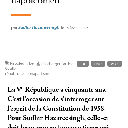
napoléonien
par
Sudhir Hazareesingh
,
le 15 février 2008
Napoléon
,
De
Télécharger l'article :
PDF
EPUB
MOBI
Gaulle
,
république
,
bonapartisme
e
La V
République a cinquante ans.
C’est l’occasion de s’interroger sur
l’esprit de la Constitution de 1958.
Pour Sudhir Hazareesingh, celle-ci