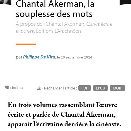
Chantal Akerman, la
souplesse des mots
À propos de : Chantal Akerman,
Œuvre écrite
et parlée
, Éditions L’Arachnéen
par
Philippe De Vita
,
le 20 septembre 2024
cinéma
Télécharger l'article :
PDF
EPUB
MOBI
En trois volumes rassemblant l’œuvre
écrite et parlée de Chantal Akerman,
apparaît l’écrivaine derrière la cinéaste.