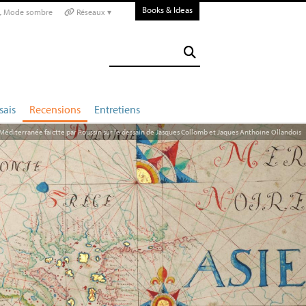
Books & Ideas
Mode sombre
Réseaux ▾
sais
Recensions
Entretiens
 Méditerranée faictte par Roussin sur le dessain de Jasques Collomb et Jaques Anthoine Ollandois