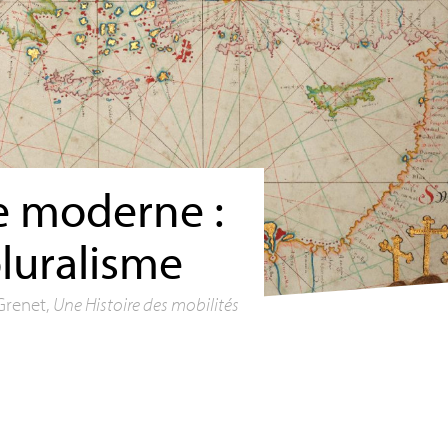
e moderne :
pluralisme
Grenet,
Une Histoire des mobilités