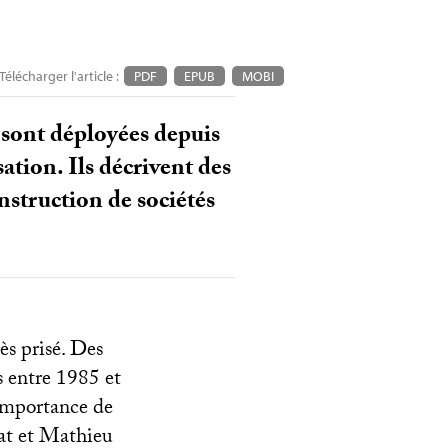
Télécharger l'article :
PDF
EPUB
MOBI
e sont déployées depuis
ation. Ils décrivent des
nstruction de sociétés
ès prisé. Des
s entre 1985 et
’importance de
fat et Mathieu