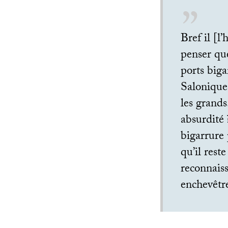
Bref il [l
penser que
ports biga
Salonique,
les grands
absurdité
bigarrure 
qu’il rest
reconnaiss
enchevêtre