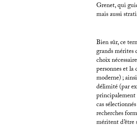
Grenet, qui guid
mais aussi strat
Bien sûr, ce ter
grands mérites d
choix nécessaire
personnes et la 
moderne)
; ain
délimité (par e
principalement 
cas sélectionnés
recherches formu
méritent d’être 