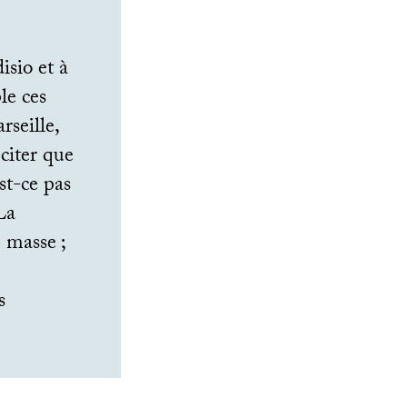
isio et à
le ces
rseille,
citer que
st-ce pas
La
e masse
;
s