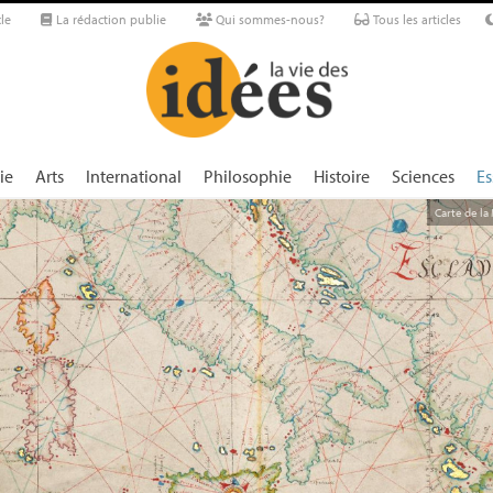
le
La rédaction publie
Qui sommes-nous?
Tous les articles
ie
Arts
International
Philosophie
Histoire
Sciences
Es
Carte de la