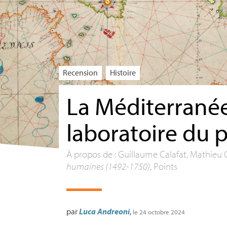
Recension
Histoire
La Méditerrané
laboratoire du 
À propos de : Guillaume Calafat, Mathieu 
humaines (1492-1750)
, Points
par
Luca Andreoni
,
le 24 octobre 2024