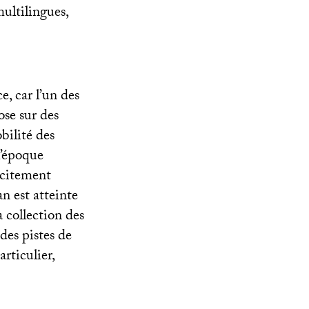
multilingues,
e, car l’un des
ose sur des
bilité des
l’époque
icitement
n est atteinte
 collection des
des pistes de
rticulier,