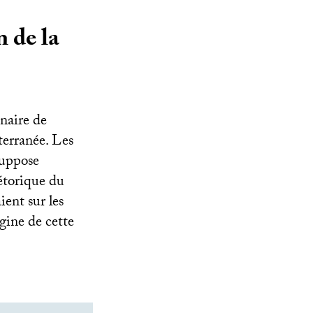
n de la
naire de
terranée. Les
suppose
rhétorique du
ent sur les
igine de cette