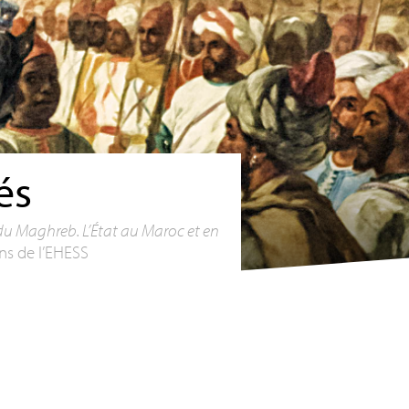
és
u Maghreb. L’État au Maroc et en
ns de l’
EHESS