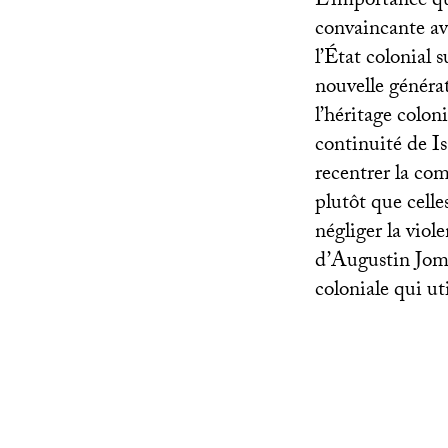
L’importance qu
convaincante av
l’État colonial 
nouvelle générat
l’héritage colo
continuité de 
recentrer la co
plutôt que celle
négliger la viol
d’Augustin Jomie
coloniale qui ut