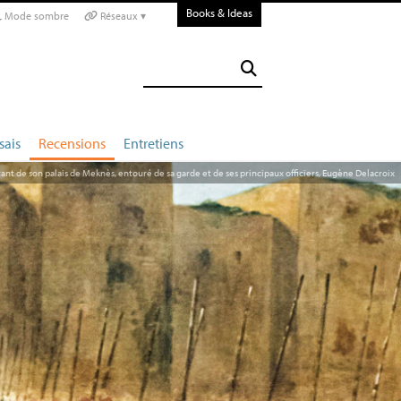
Books & Ideas
Mode sombre
Réseaux ▾
sais
Recensions
Entretiens
nt de son palais de Meknès, entouré de sa garde et de ses principaux officiers, Eugène Delacroix