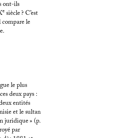
 ont-ils
e
X
siècle
? C’est
l compare le
e.
ngue le plus
ces deux pays :
deux entités
isie et le sultan
on juridique
» (p.
troyé par