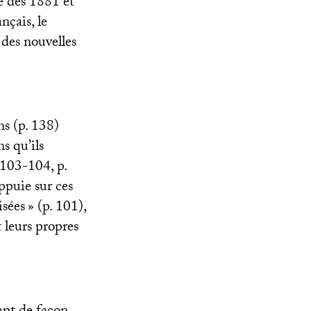
e dès 1881 et
nçais, le
 des nouvelles
ns (p. 138)
s qu’ils
. 103-104, p.
appuie sur ces
isées
» (p. 101),
 leurs propres