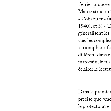
Perrier propose 
Maroc structurée
«
Cohabiter
» (
1940), et 3) «
T
généralisent le
vue, les complex
«
triompher
» f
différent dans c
marocain, le plan
éclairer le lecteu
Dans le premier 
précise que grâc
le protectorat e