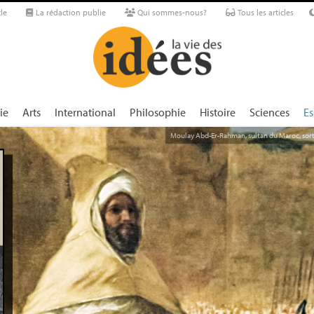
le
La rédaction publie
Qui sommes-nous?
Tous les articles
ie
Arts
International
Philosophie
Histoire
Sciences
Es
Moulay Abd-Er-Rahman, sultan du Maroc, sorta