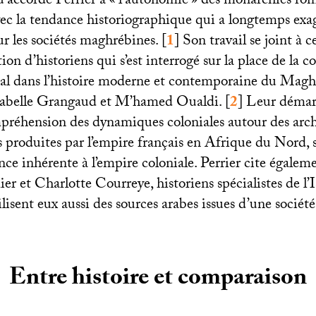
’accorde Perrier à «
l’autonomie
» des monarchies ro
ec la tendance historiographique qui a longtemps exag
sur les sociétés maghrébines.
[
1
]
Son travail se joint à c
ion d’historiens qui s’est interrogé sur la place de la c
nial dans l’histoire moderne et contemporaine du Maghr
Isabelle Grangaud et M’hamed Oualdi.
[
2
]
Leur démarc
mpréhension des dynamiques coloniales autour des arch
s produites par l’empire français en Afrique du Nord, 
ence inhérente à l’empire coloniale. Perrier cite égalem
r et Charlotte Courreye, historiens spécialistes de l’
ilisent eux aussi des sources arabes issues d’une société
Entre histoire et comparaison