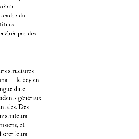
 états
le cadre du
titués
ervisés par des
urs structures
bins — le bey
en
ongue date
ésidents généraux
ntales. Des
nistrateurs
isiens, et
iorer leurs