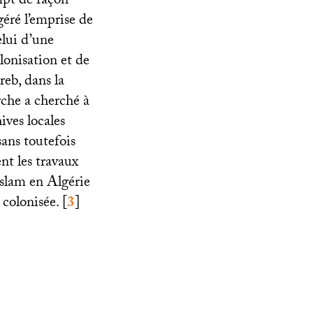
mpt de façon
éré l’emprise de
elui d’une
olonisation et de
eb, dans la
he a cherché à
ives locales
sans toutefois
ent les travaux
Islam en Algérie
 colonisée.
[
3
]