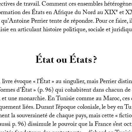
ectives de travail. Comment ces ensembles hétérogènes
e
formation des États en Afrique du Nord au
XIX
et
X
 qu’Antoine Perrier tente de répondre. Pour ce faire, i
sie en articulant histoire politique, sociale et juridiqu
État ou États
?
 livre évoque «
l’État
» au singulier, mais Perrier disti
formes d’État
» (p. 96) qui cohabitent dans chacun de 
l et une monarchie. En Tunisie comme au Maroc, ces 
iquement liées. Durant l’époque coloniale, le bey en Tun
ent la souveraineté de chaque pays, mais cette «
ficti
 aussi p. 96) dissimule le pouvoir que la France s’est oc