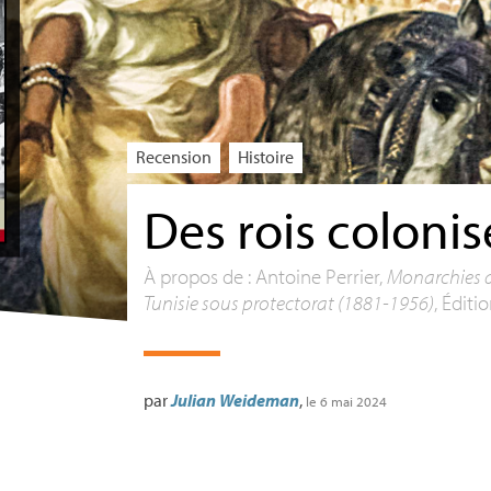
Recension
Histoire
Des rois colonis
À propos de : Antoine Perrier,
Monarchies d
Tunisie sous protectorat (1881-1956)
, Éditio
par
Julian Weideman
,
le 6 mai 2024