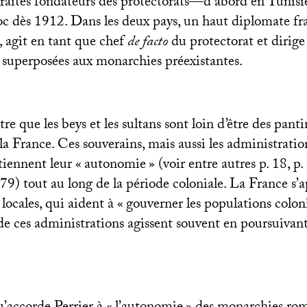
 traités fondateurs des protectorats—d’abord en Tunisi
c dès 1912. Dans les deux pays, un haut diplomate fra
, agit en tant que chef
de facto
du protectorat et dirige
 superposées aux monarchies préexistantes.
e que les beys et les sultans sont loin d’être des panti
a France. Ces souverains, mais aussi les administration
tiennent leur «
autonomie
» (voir entre autres p. 18, p
179) tout au long de la période coloniale. La France s’
locales, qui aident à «
gouverner les populations colon
de ces administrations agissent souvent en poursuivant