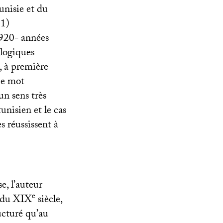
unisie et du
 1)
1920- années
logiques
, à première
Le mot
un sens très
unisien et le cas
es réussissent à
e, l’auteur
e
s du
XIX
siècle,
ructuré qu’au