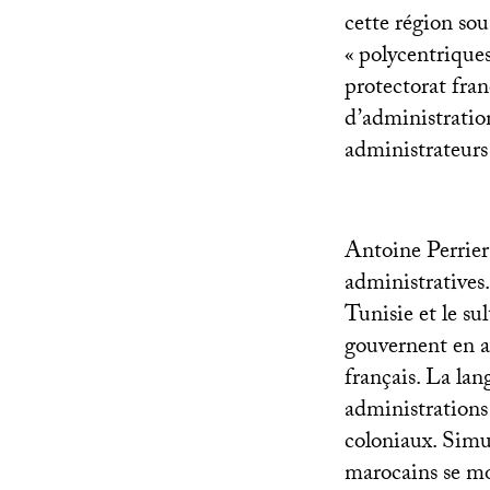
cette région sou
«
polycentrique
protectorat fran
d’administration
administrateurs
Antoine Perrier 
administratives
Tunisie et le s
gouvernent en ap
français. La la
administrations 
coloniaux. Simul
marocains se mo