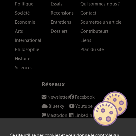
Politique
Essais
Qui sommes-nous
?
Société
Recensions
Contact
Économie
Entretiens
Soumettre un article
Arts
Dossiers
Contributeurs
International
Liens
Philosophie
Plan du site
Histoire
Sciences
Réseaux
Newsletter
Facebook
Bluesky
Youtube
Mastodon
Linkedin
Threads
SeenThis
Instagram
Fil RSS
Ce site utilise des cookies et vous donne le contrôle sur