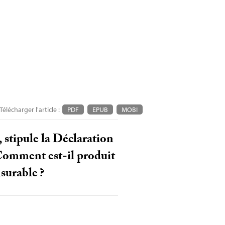
Télécharger l'article :
PDF
EPUB
MOBI
, stipule la Déclaration
Comment est-il produit
nsurable
?