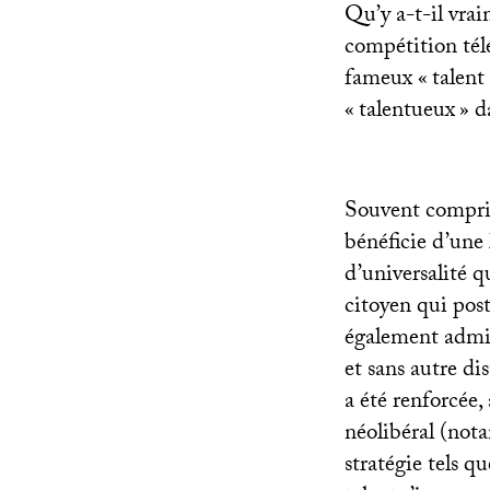
Qu’y a-t-il vra
compétition télé
fameux «
talent
«
talentueux
» d
Souvent compris
bénéficie d’une 
d’universalité q
citoyen qui pos
également admiss
et sans autre dis
a été renforcée
néolibéral (not
stratégie tels q