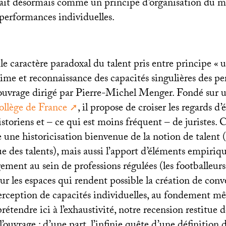
rait désormais comme un principe d’organisation du m
 performances individuelles.
le caractère paradoxal du talent pris entre principe «
u
time et reconnaissance des capacités singulières des p
ouvrage dirigé par Pierre-Michel Menger. Fondé sur 
llège de France
, il propose de croiser les regards d
istoriens et – ce qui est moins fréquent – de juristes. 
 une historicisation bienvenue de la notion de talent 
e des talents), mais aussi l’apport d’éléments empiriqu
ement au sein de professions régulées (les footballeurs
 sur les espaces qui rendent possible la création de con
erception de capacités individuelles, au fondement m
rétendre ici à l’exhaustivité, notre recension restitue d
’ouvrage : d’une part, l’infinie quête d’une définition d