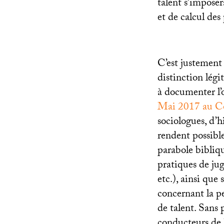
talent s’impose
et de calcul des
C’est justement 
distinction légi
à documenter l’
Mai 2017 au Co
sociologues, d’h
rendent possible
parabole bibliqu
pratiques de jug
etc.), ainsi que
concernant la p
de talent. Sans p
conducteurs de l