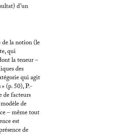
ésultat) d’un
e de la notion (le
te, qui
dont la teneur –
miques des
tégorie qui agit
s
» (p. 50), P.-
e de facteurs
e modèle de
mance – même tout
rence est
 présence de