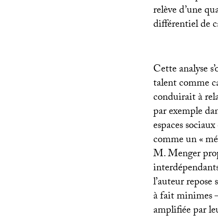
relève d’une qua
différentiel de 
Cette analyse s’o
talent comme ca
conduirait à rel
par exemple dan
espaces sociaux
comme un «
méc
M. Menger propo
interdépendants
l’auteur repose 
à fait minimes –
amplifiée par l