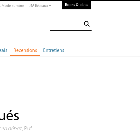
Books & Ideas
Mode sombre
Réseaux ▾
sais
Recensions
Entretiens
gués
t en débat
, Puf