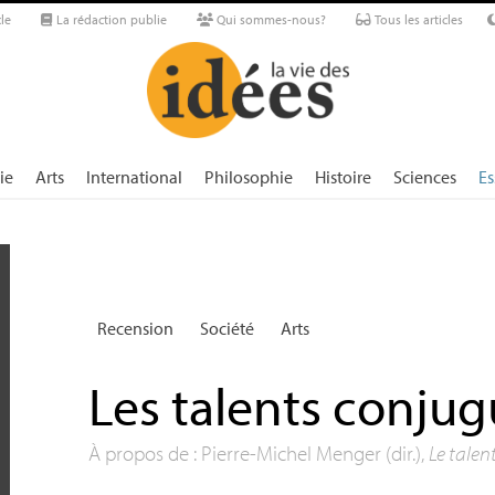
le
La rédaction publie
Qui sommes-nous?
Tous les articles
ie
Arts
International
Philosophie
Histoire
Sciences
Es
Recension
Société
Arts
Les talents conju
À propos de : Pierre-Michel Menger (dir.),
Le talen