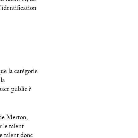
l’identification
ue la catégorie
la
space public
?
 de Merton,
 le talent
e talent donc