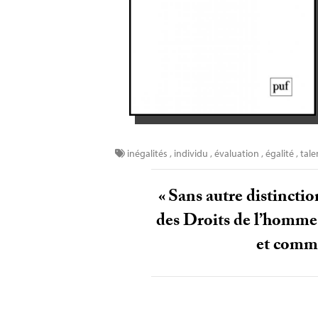
inégalités
,
individu
,
évaluation
,
égalité
,
tale
«
Sans autre distinction
des Droits de l’homme e
et comme