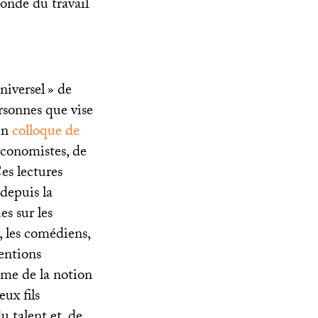
onde du travail
niversel
» de
ersonnes que vise
un
colloque de
’économistes, de
Ces lectures
(depuis la
es sur les
, les comédiens,
ventions
ême de la notion
eux fils
u talent et, de