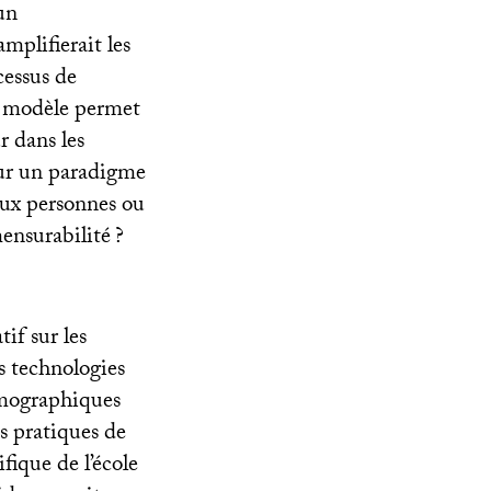
un
amplifierait les
cessus de
le modèle permet
r dans les
sur un paradigme
ux personnes ou
mensurabilité
?
if sur les
s technologies
démographiques
es pratiques de
fique de l’école