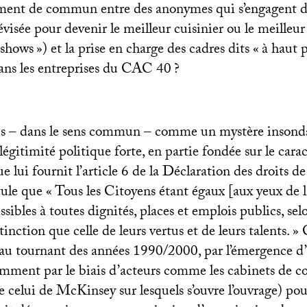
iment de commun entre des anonymes qui s’engagent 
visée pour devenir le meilleur cuisinier ou le meilleur
 shows
») et la prise en charge des cadres dits «
à haut p
ans les entreprises du
CAC
40
?
 – dans le sens commun – comme un mystère insondab
légitimité politique forte, en partie fondée sur le cara
ue lui fournit l’article 6 de la Déclaration des droits 
tule que «
Tous les Citoyens étant égaux [aux yeux de la
ibles à toutes dignités, places et emplois publics, selo
tinction que celle de leurs vertus et de leurs talents.
» 
, au tournant des années 1990/2000, par l’émergence d
amment par le biais d’acteurs comme les cabinets de co
ue celui de McKinsey sur lesquels s’ouvre l’ouvrage) pou