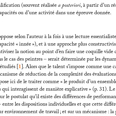
lification (souvent réalisée
a posteriori
, à partir d’un r
capacités ou d’une activité dans une épreuve donnée.
ppose selon l’auteur à la fois à une lecture essentialist
pacité «
innée
»), et à une approche plus constructivis
ativiser la notion au point d’en faire une coquille vide 
s le cas des peintres – serait déterminée par les dyna
 étudiés
[
1
]
. Alors que le talent s’impose comme une ca
anisme de réduction de la complexité des évaluation
se ici de le traiter comme «
le produit d’un ensembl
 qui interagissent de manière explicative
» (p. 31). L
sur le postulat qu’il existe des différences de perfor
 entre les dispositions individuelles et que cette diffé
eur environnement de travail
; et sur un mécanisme : la