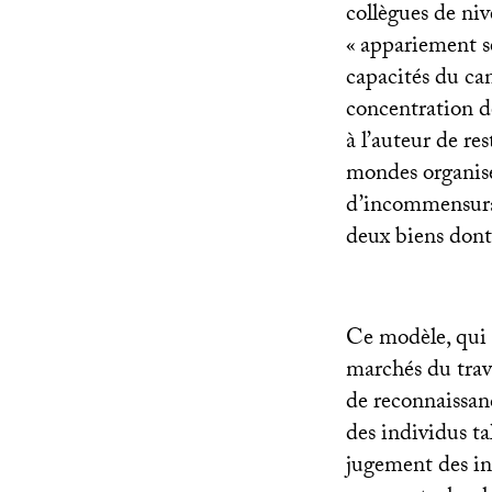
collègues de niv
«
appariement sé
capacités du can
concentration d
à l’auteur de re
mondes organisé
d’incommensura
deux biens dont 
Ce modèle, qui g
marchés du trava
de reconnaissan
des individus ta
jugement des ins