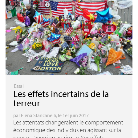
Essai
Les effets incertains de la
terreur
par
Elena Stancanelli
, le 1er juin 2017
Les attentats changeraient le comportement
économique des individus en agissant sur la
peur et l’aversion au risque. Ses effets,