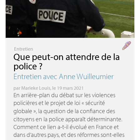
Entretien
Que peut-on attendre de la
police
?
Entretien avec Anne Wuilleumier
par
Marieke Louis
, le 19 mars 2021
En arrière-plan du débat sur les violences
policières et le projet de loi «
sécurité
globale
», la question de la confiance des
citoyens en la police apparaît déterminante.
Comment ce lien a-t-il évolué en France et
dans d’autres pays, et des réformes sont-elles