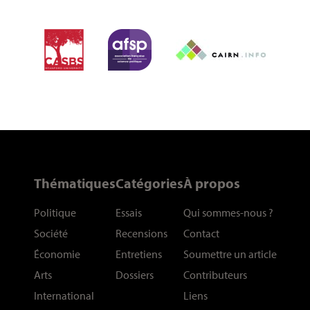
Thématiques
Catégories
À propos
Politique
Essais
Qui sommes-nous
?
Société
Recensions
Contact
Économie
Entretiens
Soumettre un article
Arts
Dossiers
Contributeurs
International
Liens