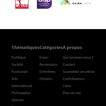
Thématiques
Catégories
À propos
Politique
Essais
Qui sommes-nous
?
Société
Recensions
Contact
Économie
Entretiens
Soumettre un article
Arts
Dossiers
Contributeurs
International
Liens
Philosophie
Plan du site
Histoire