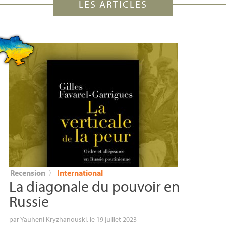
LES ARTICLES
Recension
〉
International
La diagonale du pouvoir en
Russie
par
Yauheni Kryzhanouski
, le 19 juillet 2023