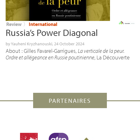
Review
〉
International
Russia’s Power Diagonal
by
Yauheni Kryzhanouski
, 24 October 2024
About : Gilles Favarel-Garrigues,
La verticale de la peur.
Ordre et allégeance en Russie poutinienne
, La Découverte
PARTENAIRES