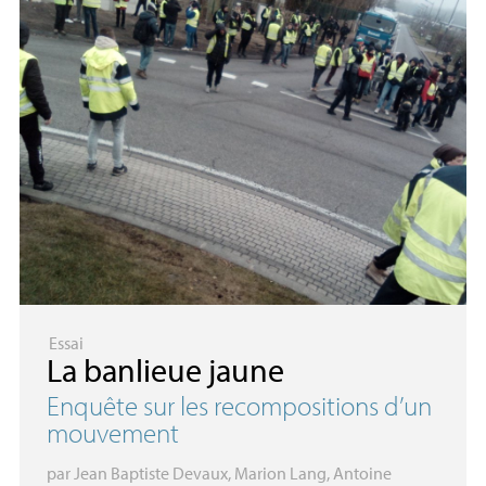
Essai
La banlieue jaune
Enquête sur les recompositions d’un
mouvement
par
Jean Baptiste Devaux
,
Marion Lang
,
Antoine