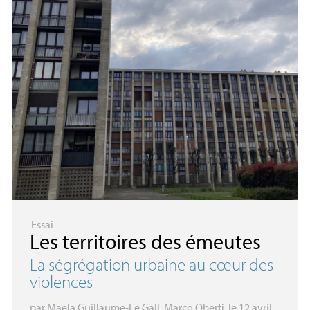
Essai
Les territoires des émeutes
La ségrégation urbaine au cœur des
violences
par
Maela Guillaume-Le Gall
,
Marco Oberti
, le 12 avril