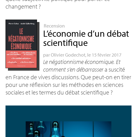
changement
?
Recension
L’économie d’un débat
scientifique
par
Olivier Godechot
, le 15 février 2017
Le négationnisme économique. Et
comment s’en débarrasser
a suscité
en France de vives discussions. Que peut-on en tirer
pour une réflexion sur les méthodes en sciences
sociales et les termes du débat scientifique
?