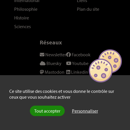
International
Liens
Philosophie
Plan du site
Histoire
Sciences
Réseaux
Newsletter
Facebook
Bluesky
Youtube
Mastodon
Linkedin
Threads
SeenThis
Instagram
Fil RSS
Ce site utilise des cookies et vous donne le contrôle sur
ceux que vous souhaitez activer
Twitter/X
Tout accepter
Personnaliser
© laviedesidees.fr - Toute reproduction interdite sans autorisation
explicite de la rédaction -
Mentions légales
-
webdesign : Abel Poucet