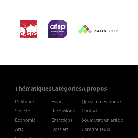
Thématiques
Catégories
À propos
Politique
Essais
Qui sommes-nous
?
Société
Recensions
Contact
Économie
Entretiens
Soumettre un article
Arts
Dossiers
Contributeurs