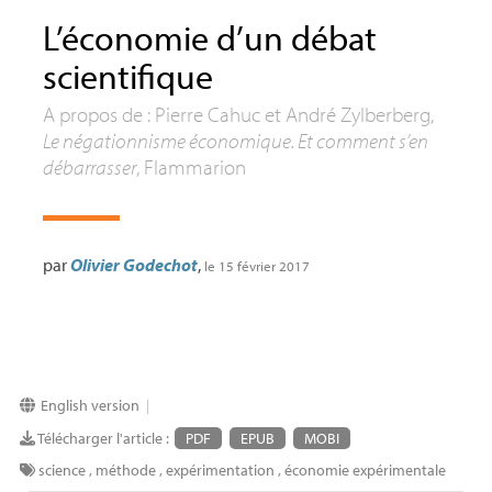
L’économie d’un débat
scientifique
A propos de : Pierre Cahuc et André Zylberberg,
Le négationnisme économique. Et comment s’en
débarrasser
, Flammarion
par
Olivier Godechot
,
le 15 février 2017
English version
|
Télécharger l'article :
PDF
EPUB
MOBI
science
,
méthode
,
expérimentation
,
économie expérimentale