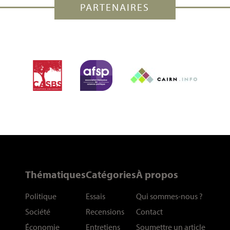
PARTENAIRES
Thématiques
Catégories
À propos
Politique
Essais
Qui sommes-nous
?
Société
Recensions
Contact
Économie
Entretiens
Soumettre un article