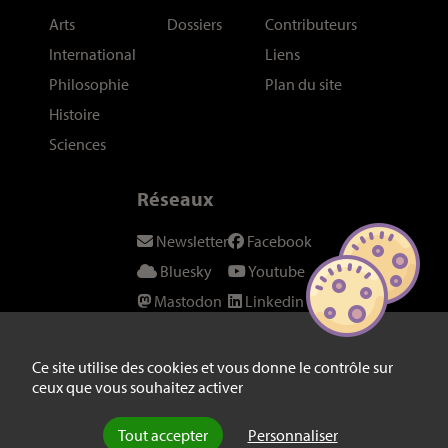
Arts
Dossiers
Contributeurs
International
Liens
Philosophie
Plan du site
Histoire
Sciences
Réseaux
Newsletter
Facebook
Bluesky
Youtube
Mastodon
Linkedin
Threads
SeenThis
Instagram
Fil RSS
Ce site utilise des cookies et vous donne le contrôle sur
ceux que vous souhaitez activer
Twitter/X
Tout accepter
Personnaliser