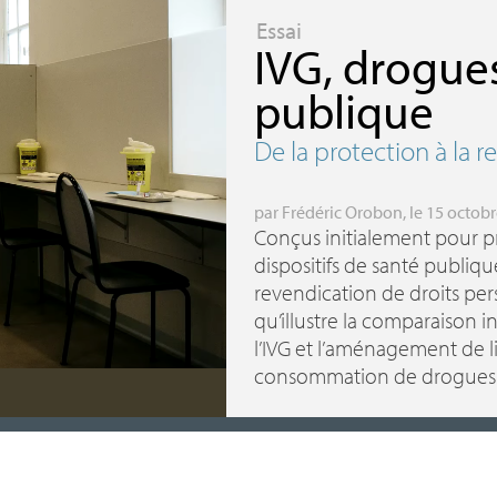
Essai
IVG
, drogue
publique
De la protection à la 
par
Frédéric Orobon
, le 15 octob
Conçus initialement pour pr
dispositifs de santé publiq
revendication de droits per
qu’illustre la comparaison i
l’
IVG
et l’aménagement de li
consommation de drogues