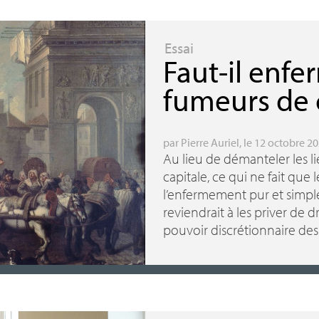
Essai
Faut-il enfe
fumeurs de 
par
Pierre Auriel
, le 12 octobre 2
Au lieu de démanteler les li
capitale, ce qui ne fait que 
l’enfermement pur et simpl
reviendrait à les priver de d
pouvoir discrétionnaire des