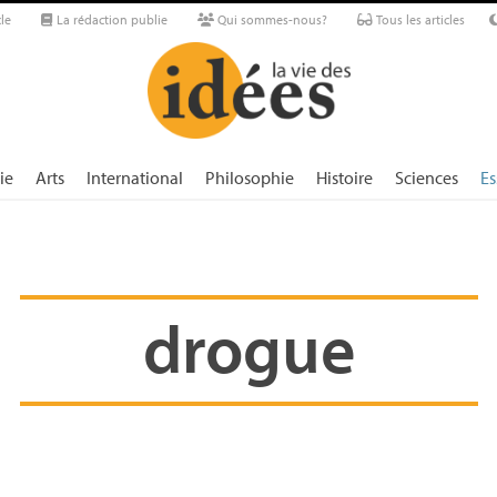
le
La rédaction publie
Qui sommes-nous?
Tous les articles
ie
Arts
International
Philosophie
Histoire
Sciences
Es
drogue