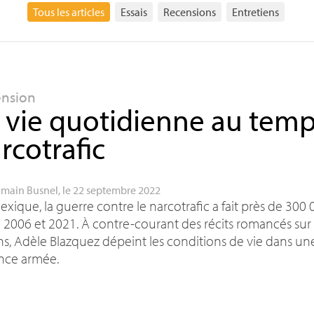
Tous les articles
Essais
Recensions
Entretiens
ension
 vie quotidienne au tem
rcotrafic
main Busnel
, le 22 septembre 2022
xique, la guerre contre le narcotrafic a fait près de 300
 2006 et 2021. À contre-courant des récits romancés sur l
s, Adèle Blazquez dépeint les conditions de vie dans un
nce armée.