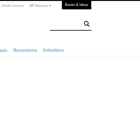
Books & Ideas
Mode sombre
Réseaux ▾
sais
Recensions
Entretiens