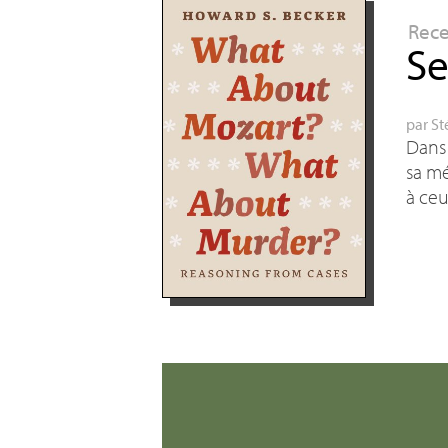
Rec
Se
par
St
Dans 
sa mé
à ceu