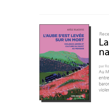
Rec
La
na
par
Ro
Au Me
entre
baron
viole