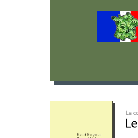
La c
Le