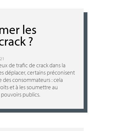
rmer les
crack
?
021
eux de trafic de crack dans la
les déplacer, certains préconisent
e des consommateurs : cela
roits et à les soumettre au
 pouvoirs publics.