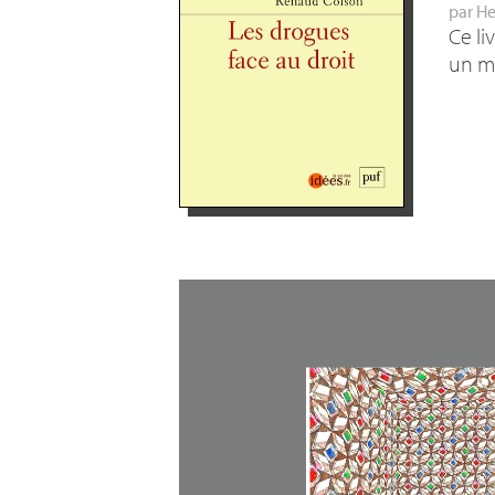
par
He
Ce li
un mo