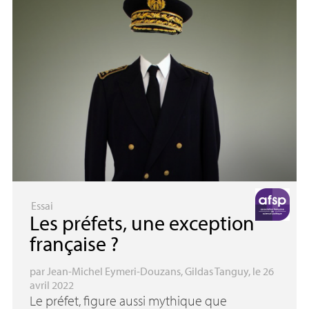
Essai
Les préfets, une exception
française
?
par
Jean-Michel Eymeri-Douzans
,
Gildas Tanguy
, le 26
avril 2022
Le préfet, figure aussi mythique que