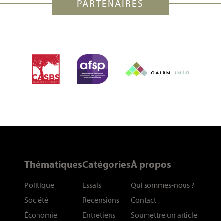
PARTENAIRES
Thématiques
Catégories
À propos
Politique
Essais
Qui sommes-nous
?
Société
Recensions
Contact
Économie
Entretiens
Soumettre un article