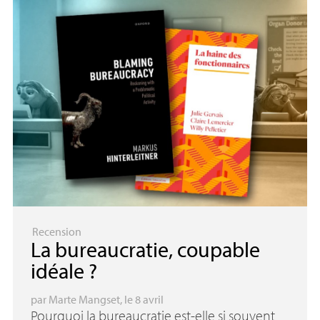
Recension
La bureaucratie, coupable
idéale
?
par
Marte Mangset
, le 8 avril
Pourquoi la bureaucratie est-elle si souvent