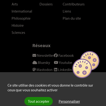
Arts
Dossiers
Contributeurs
International
Liens
Philosophie
Plan du site
Histoire
Sciences
Réseaux
Newsletter
Facebook
Bluesky
Youtube
Mastodon
Linkedin
Threads
SeenThis
Instagram
Fil RSS
Ce site utilise des cookies et vous donne le contrôle sur
ceux que vous souhaitez activer
Twitter/X
Tout accepter
Personnaliser