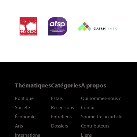
Thématiques
Catégories
À propos
Politique
Essais
Qui sommes-nous
?
Société
Recensions
Contact
Économie
Entretiens
Soumettre un article
Arts
Dossiers
Contributeurs
International
Liens