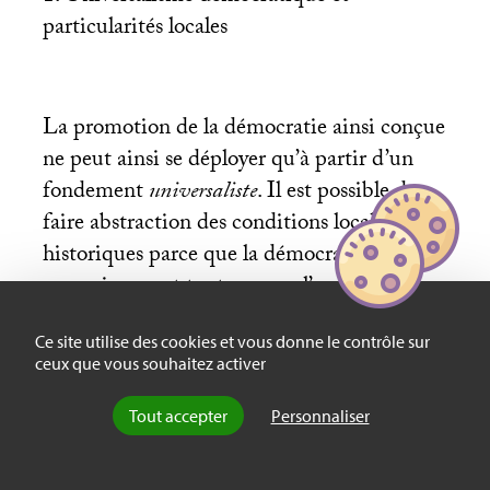
particularités locales
La promotion de la démocratie ainsi conçue
ne peut ainsi se déployer qu’à partir d’un
fondement
universaliste
. Il est possible de
faire abstraction des conditions locales et
historiques parce que la démocratie est
comprise avant tout comme l’expression
d’un choix rationnel — plus encore comme
Ce site utilise des cookies et vous donne le contrôle sur
l’expression de la rationalité achevée (seule la
ceux que vous souhaitez activer
démocratie permet l’adhésion pleine et
entière à un régime, parce qu’elle seule
Tout accepter
Personnaliser
garantit l’autonomie des individus). Une
telle position conduit inévitablement à faire