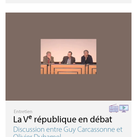
Entretien
e
La V
république en débat
Discussion entre Guy Carcassonne et
Olivier Duhamel