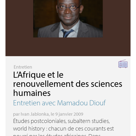
Entretien
L’Afrique et le
renouvellement des sciences
humaines
Entretien avec Mamadou Diouf
par
Ivan Jablonka
, le 9 janvier 2009
Études postcoloniales, subaltern studies,
world history : chacun de ces courants est
nourri par les études africaines. Dans