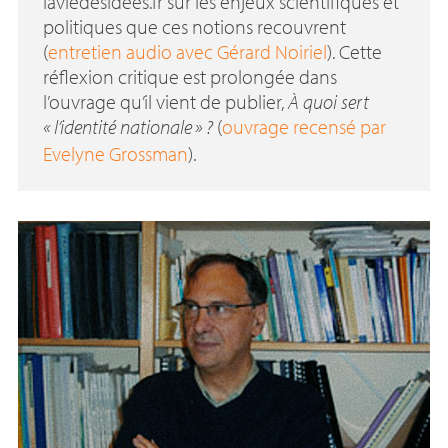
laviedesidees.fr sur les enjeux scientifiques et
politiques que ces notions recouvrent
(
entretien audio avec Gérard Noiriel
). Cette
réflexion critique est prolongée dans
l’ouvrage qu’il vient de publier,
À quoi sert
«
l’identité nationale
»
?
(
ouvrage recensé par
Evelyne Grossman
).