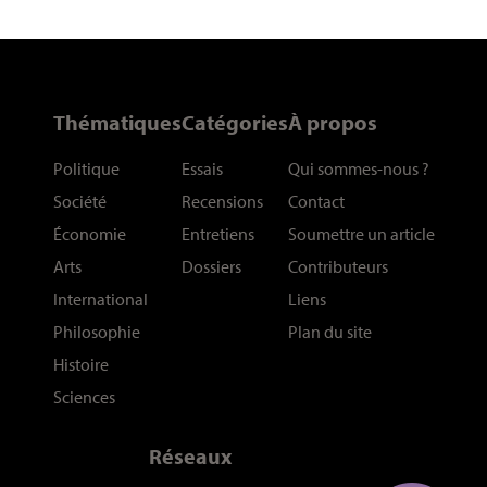
Thématiques
Catégories
À propos
Politique
Essais
Qui sommes-nous
?
Société
Recensions
Contact
Économie
Entretiens
Soumettre un article
Arts
Dossiers
Contributeurs
International
Liens
Philosophie
Plan du site
Histoire
Sciences
Réseaux