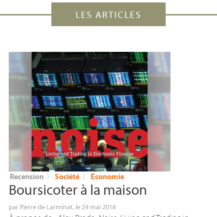
LES ARTICLES
Recension
〉
Société
〉
Économie
Boursicoter à la maison
par
Pierre de Larminat
, le 24 mai 2018