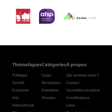
Thématiques
Catégories
À propos
Politique
Essais
Qui sommes-nous
?
Société
Recensions
Contact
Économie
Entretiens
Soumettre un article
Arts
Dossiers
Contributeurs
International
Liens