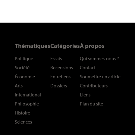
Thématiques
Catégories
À propos
Politique
Essais
Qui sommes-nous
?
Société
Recensions
Contact
Économie
Entretiens
Soumettre un article
Arts
Dossiers
Contributeurs
International
Liens
Philosophie
Plan du site
Histoire
Sciences