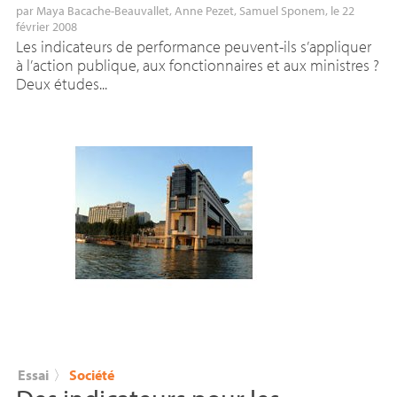
par
Maya Bacache-Beauvallet
,
Anne Pezet
,
Samuel Sponem
, le 22
février 2008
Les indicateurs de performance peuvent-ils s’appliquer
à l’action publique, aux fonctionnaires et aux ministres ?
Deux études...
Essai
〉
Société