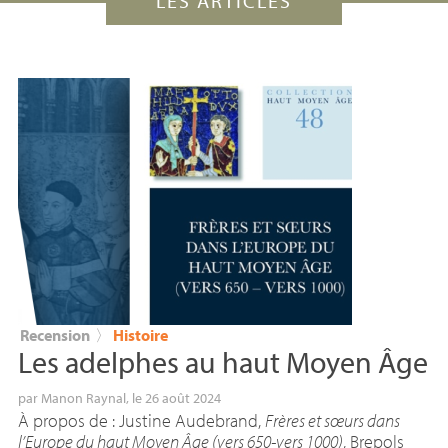
LES ARTICLES
Recension
〉
Histoire
Les adelphes au haut Moyen Âge
par
Manon Raynal
, le 26 août 2024
À propos de : Justine Audebrand,
Frères et sœurs dans
l’Europe du haut Moyen Âge (vers 650-vers 1000)
, Brepols