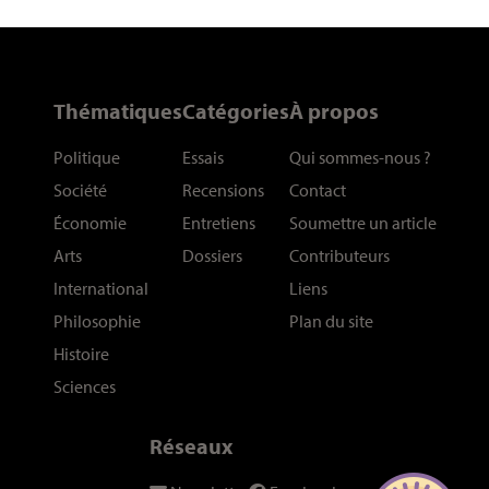
Thématiques
Catégories
À propos
Politique
Essais
Qui sommes-nous
?
Société
Recensions
Contact
Économie
Entretiens
Soumettre un article
Arts
Dossiers
Contributeurs
International
Liens
Philosophie
Plan du site
Histoire
Sciences
Réseaux