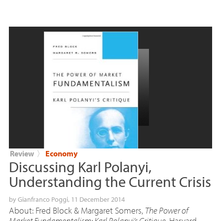
Review
〉
Economy
Discussing Karl Polanyi,
Understanding the Current Crisis
by
Gianfranco Poggi
, 11 December 2014
About: Fred Block & Margaret Somers,
The Power of
Market Fundamentalism: Karl Polanyi’s Critique
, Harvard