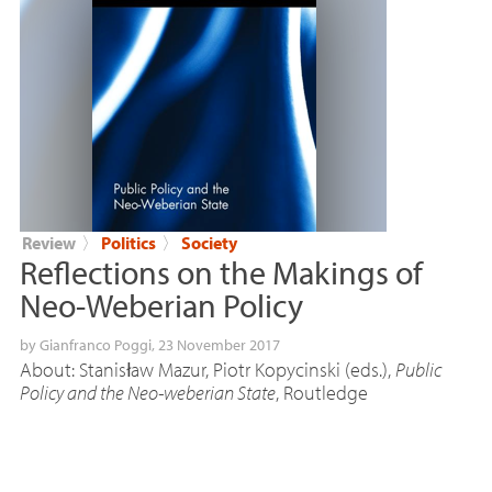
Review
〉
Politics
〉
Society
Reflections on the Makings of
Neo-Weberian Policy
by
Gianfranco Poggi
, 23 November 2017
About: Stanisław Mazur, Piotr Kopycinski (eds.),
Public
Policy and the Neo-weberian State
, Routledge