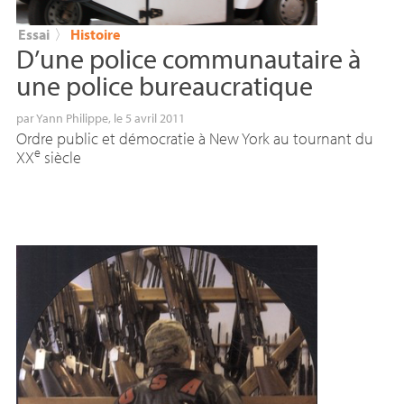
Essai
〉
Histoire
D’une police communautaire à
une police bureaucratique
par
Yann Philippe
, le 5 avril 2011
Ordre public et démocratie à New York au tournant du
e
XX
siècle