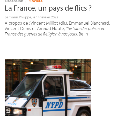
Recension
〉
Société
La France, un pays de flics
?
par
Yann Philippe
, le 14 février 2022
À propos de : Vincent Milliot (dir.), Emmanuel Blanchard,
Vincent Denis et Arnaud Houte,
L’histoire des polices en
France des guerres de Religion à nos jours
, Belin