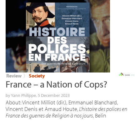
Review
〉
Society
France – a Nation of Cops?
by
Yann Philippe
, 5 December 2023
About: Vincent Milliot (dir.), Emmanuel Blanchard,
Vincent Denis et Arnaud Houte,
L’histoire des polices en
France des guerres de Religion à nos jours
, Belin