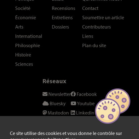
Société
Recensions
Contact
Économie
Entretiens
Soumettre un article
Arts
Dossiers
Contributeurs
International
Liens
Philosophie
Plan du site
Histoire
Sciences
Réseaux
Newsletter
Facebook
Bluesky
Youtube
Mastodon
Linkedin
Threads
SeenThis
Instagram
Fil RSS
Ce site utilise des cookies et vous donne le contrôle sur