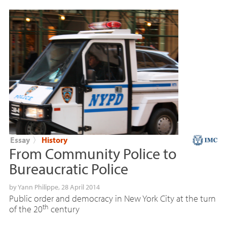
Essay
〉
History
From Community Police to
Bureaucratic Police
by
Yann Philippe
, 28 April 2014
Public order and democracy in New York City at the turn
th
of the 20
century