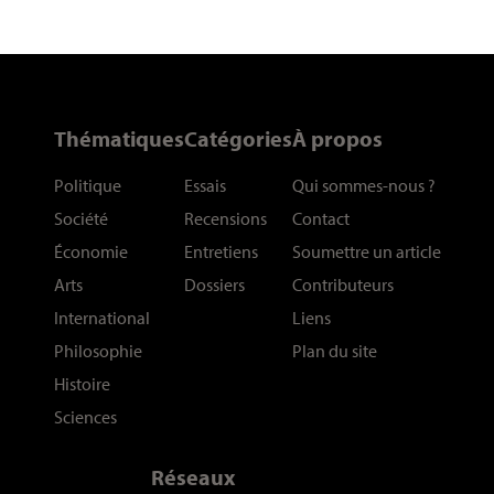
Thématiques
Catégories
À propos
Politique
Essais
Qui sommes-nous
?
Société
Recensions
Contact
Économie
Entretiens
Soumettre un article
Arts
Dossiers
Contributeurs
International
Liens
Philosophie
Plan du site
Histoire
Sciences
Réseaux