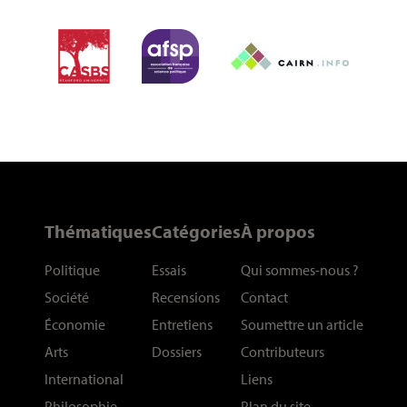
Thématiques
Catégories
À propos
Politique
Essais
Qui sommes-nous
?
Société
Recensions
Contact
Économie
Entretiens
Soumettre un article
Arts
Dossiers
Contributeurs
International
Liens
Philosophie
Plan du site