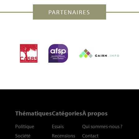
PARTENAIRES
Thématiques
Catégories
À propos
Politique
Essais
Qui sommes-nous
?
Société
Recensions
Contact