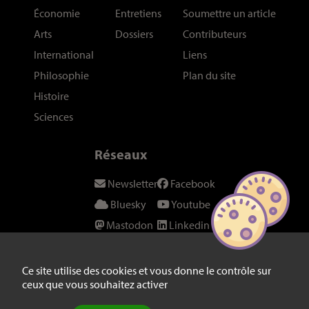
Économie
Entretiens
Soumettre un article
Arts
Dossiers
Contributeurs
International
Liens
Philosophie
Plan du site
Histoire
Sciences
Réseaux
Newsletter
Facebook
Bluesky
Youtube
Mastodon
Linkedin
Threads
SeenThis
Instagram
Fil RSS
Ce site utilise des cookies et vous donne le contrôle sur
ceux que vous souhaitez activer
Twitter/X