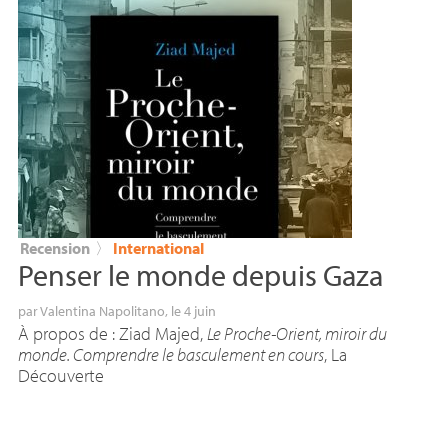
Recension
〉
International
Penser le monde depuis Gaza
par
Valentina Napolitano
, le 4 juin
À propos de : Ziad Majed,
Le Proche-Orient, miroir du
monde. Comprendre le basculement en cours
, La
Découverte