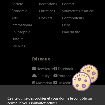
Société
Recensions
Contact
Économie
Entretiens
Soumettre un article
Arts
Dossiers
Contributeurs
International
Liens
Philosophie
Plan du site
Histoire
Sciences
Réseaux
Newsletter
Facebook
Bluesky
Youtube
Mastodon
Linkedin
Threads
SeenThis
Instagram
Fil RSS
Ce site utilise des cookies et vous donne le contrôle sur
ceux que vous souhaitez activer
Twitter/X