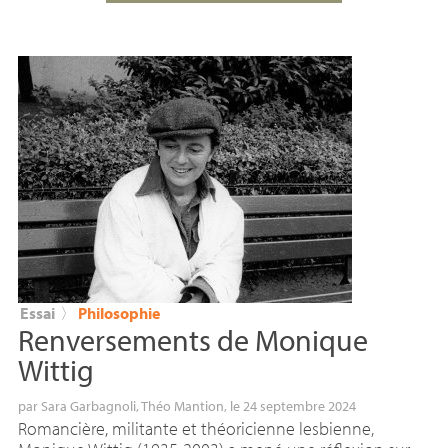
Essai
〉
Philosophie
Renversements de Monique
Wittig
par
Sara Garbagnoli
,
Théo Mantion
, le 24 septembre 2024
Romancière, militante et théoricienne lesbienne,