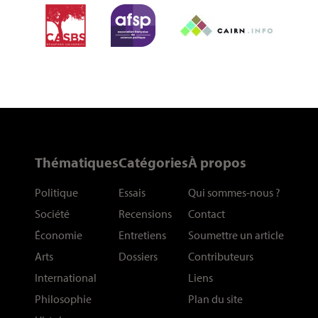
Thématiques
Catégories
À propos
Politique
Essais
Qui sommes-nous
?
Société
Recensions
Contact
Économie
Entretiens
Soumettre un article
Arts
Dossiers
Contributeurs
International
Liens
Philosophie
Plan du site