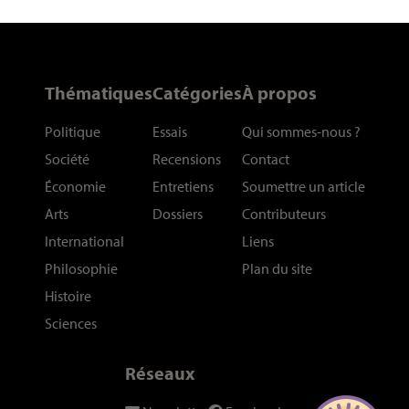
Thématiques
Catégories
À propos
Politique
Essais
Qui sommes-nous
?
Société
Recensions
Contact
Économie
Entretiens
Soumettre un article
Arts
Dossiers
Contributeurs
International
Liens
Philosophie
Plan du site
Histoire
Sciences
Réseaux