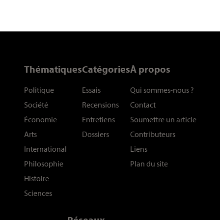
Thématiques
Catégories
À propos
Politique
Essais
Qui sommes-nous
?
Société
Recensions
Contact
Économie
Entretiens
Soumettre un article
Arts
Dossiers
Contributeurs
International
Liens
Philosophie
Plan du site
Histoire
Sciences
Réseaux