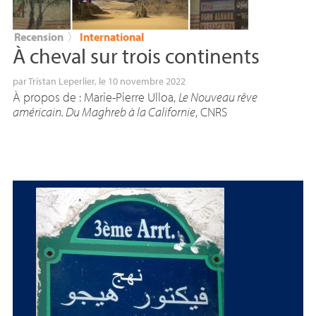
Recension
〉
International
À cheval sur trois continents
par
Tristan Leperlier
, le 10 novembre 2022
À propos de : Marie-Pierre Ulloa,
Le Nouveau rêve
américain. Du Maghreb à la Californie
,
CNRS