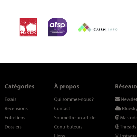
Catégories
À propos
Réseau
Essais
Qui sommes-nous
?
Newslet
Recensions
Contact
Bluesk
Entretiens
Soumettre un article
Mastod
Dossiers
Contributeurs
Threads
Liens
Instagr