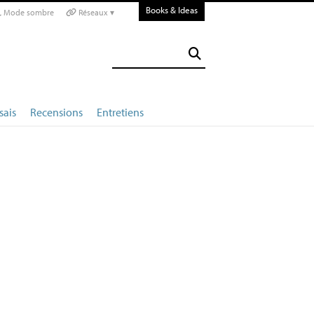
Books & Ideas
Mode sombre
Réseaux ▾
sais
Recensions
Entretiens