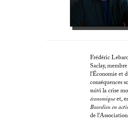
Frédéric Lebaron
Saclay, membre 
l’Économie et de
conséquences soc
suivi la crise 
économique
et, 
Bourdieu en actio
de l’Association