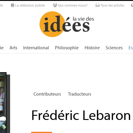
le
La rédaction publie
Qui sommes-nous?
Tous les articles
ie
Arts
International
Philosophie
Histoire
Sciences
Es
Contributeurs
Traducteurs
Frédéric Lebaron