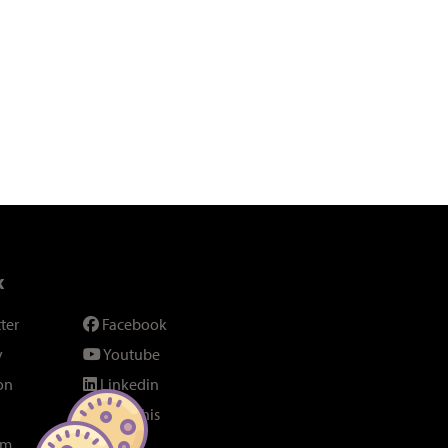
x
ter
Facebook
y
Youtube
on
Linkedin
SeenThis
am
Fil RSS