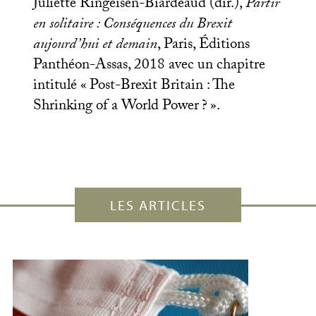
Juliette Ringeisen-Biardeaud (dir.),
Partir
en solitaire : Conséquences du Brexit
aujourd’hui et demain
, Paris, Éditions
Panthéon-Assas, 2018 avec un chapitre
intitulé «
Post-Brexit Britain : The
Shrinking of a World Power
?
».
LES ARTICLES