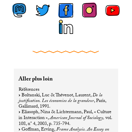
Aller plus loin
Références
Boltanski, Luc & Thévenot, Laurent,
De la
justification. Les économies de la grandeur
, Paris,
Gallimard, 1991.
Eliasoph, Nina & Lichtermann, Paul, «
Culture
in Interaction
»,
American Journal of Sociology,
vol.
108, n° 4, 2003, p. 735-794.
Goffman, Erving,
Frame Analysis. An Essay on