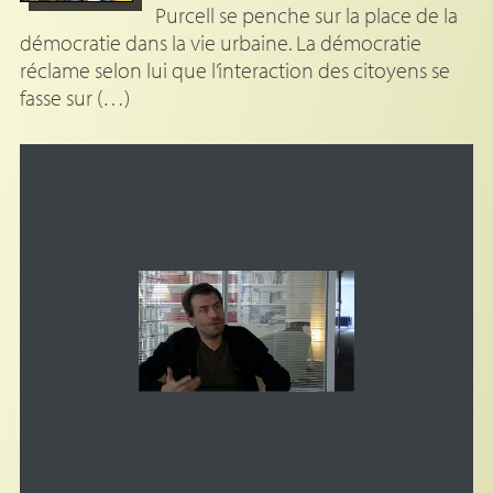
Purcell se penche sur la place de la
démocratie dans la vie urbaine. La démocratie
réclame selon lui que l’interaction des citoyens se
fasse sur (…)