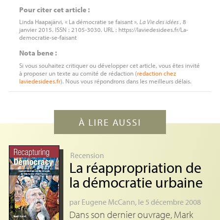
Pour citer cet article :
Linda Haapajärvi, « La démocratie se faisant »,
La Vie des idées
, 8
janvier 2015. ISSN : 2105-3030. URL : https://laviedesidees.fr/La-
democratie-se-faisant
Nota bene :
Si vous souhaitez critiquer ou développer cet article, vous êtes invité
à proposer un texte au comité de rédaction (
redaction
chez
laviedesidees.fr
). Nous vous répondrons dans les meilleurs délais.
À LIRE AUSSI
Recension
La réappropriation de
la démocratie urbaine
par
Eugene McCann
, le 5 décembre 2008
Dans son dernier ouvrage, Mark