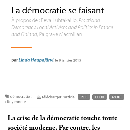
La démocratie se faisant
À propos de : Eeva Luhtakallio,
Practicing
Democracy. Local Activism and Politics in France
and Finland
, Palgrave Macmillan
par
Linda Haapajärvi
,
le 8 janvier 2015
démocratie
,
Télécharger l'article :
PDF
EPUB
MOBI
citoyenneté
La crise de la démocratie touche toute
société moderne. Par contre, les