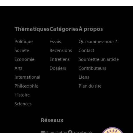
Thématiques
Catégories
À propos
Politique
Essais
Qui sommes-nous
?
Société
Recensions
Contact
Économie
Entretiens
Soumettre un article
Arts
Dossiers
Contributeurs
International
Liens
Philosophie
Plan du site
Histoire
Sciences
Réseaux
Newsletter
Facebook