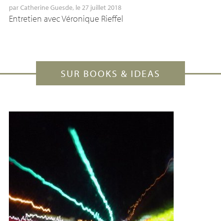
par
Catherine Guesde
, le 27 juillet 2018
Entretien avec Véronique Rieffel
SUR BOOKS & IDEAS