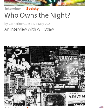
Interview
〉
Society
Who Owns the Night?
by
Catherine Guesde
, 3 May 2021
An Interview With Will Straw