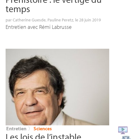
temps
par
Catherine Guesde
,
Pauline Peretz
, le 28 juin 2019
Entretien avec Rémi Labrusse
Entretien
〉
Sciences
Les lois de l’instable