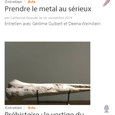
Entretien
〉
Arts
Prendre le metal au sérieux
par
Catherine Guesde
, le 1er novembre 2019
Entretien avec Gérôme Guibert et Deena Weinstein
Entretien
〉
Arts
Préhistoire : le vertige du