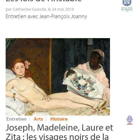
par
Catherine Guesde
, le 24 mai 2019
Entretien avec Jean-François Joanny
Entretien
〉
Arts
〉
Histoire
Joseph, Madeleine, Laure et
Zita : les visages noirs de la