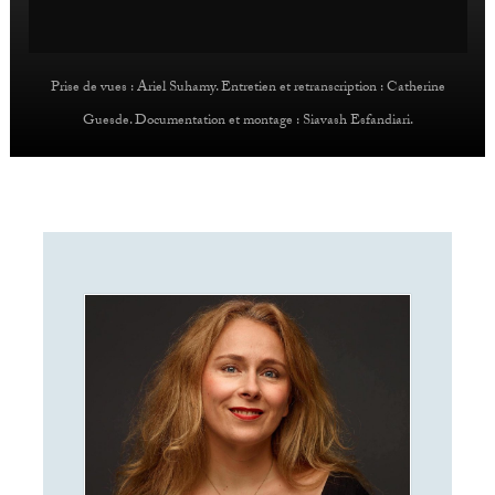
Prise de vues : Ariel Suhamy. Entretien et retranscription : Catherine
Guesde. Documentation et montage : Siavash Esfandiari.