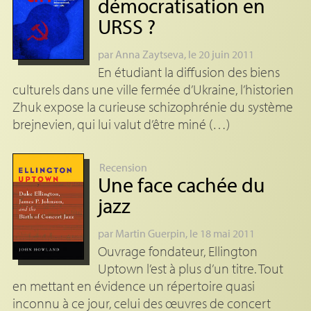
démocratisation en
URSS
?
par
Anna Zaytseva
, le 20 juin 2011
En étudiant la diffusion des biens
culturels dans une ville fermée d’Ukraine, l’historien
Zhuk expose la curieuse schizophrénie du système
brejnevien, qui lui valut d’être miné (…)
Recension
Une face cachée du
jazz
par
Martin Guerpin
, le 18 mai 2011
Ouvrage fondateur, Ellington
Uptown l’est à plus d’un titre. Tout
en mettant en évidence un répertoire quasi
inconnu à ce jour, celui des œuvres de concert