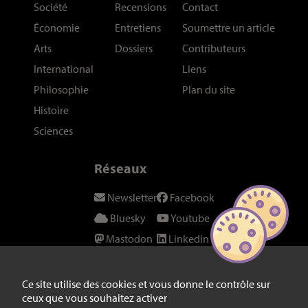
Société
Recensions
Contact
Économie
Entretiens
Soumettre un article
Arts
Dossiers
Contributeurs
International
Liens
Philosophie
Plan du site
Histoire
Sciences
Réseaux
Newsletter
Facebook
Bluesky
Youtube
Mastodon
Linkedin
Threads
SeenThis
Instagram
Fil RSS
Ce site utilise des cookies et vous donne le contrôle sur
ceux que vous souhaitez activer
Twitter/X