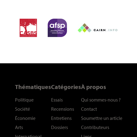
Thématiques
Catégories
À propos
Politique
Essais
Qui sommes-nous
?
Société
Recensions
Contact
Économie
Entretiens
Soumettre un article
Arts
Dossiers
Contributeurs
International
Liens