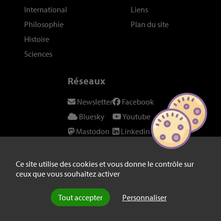
International
Liens
Philosophie
Plan du site
Histoire
Sciences
Réseaux
Newsletter
Facebook
Bluesky
Youtube
Mastodon
Linkedin
Threads
SeenThis
Instagram
Fil RSS
Ce site utilise des cookies et vous donne le contrôle sur
ceux que vous souhaitez activer
Twitter/X
Tout accepter
Personnaliser
© laviedesidees.fr - Toute reproduction interdite sans autorisation
explicite de la rédaction -
Mentions légales
-
webdesign : Abel Poucet