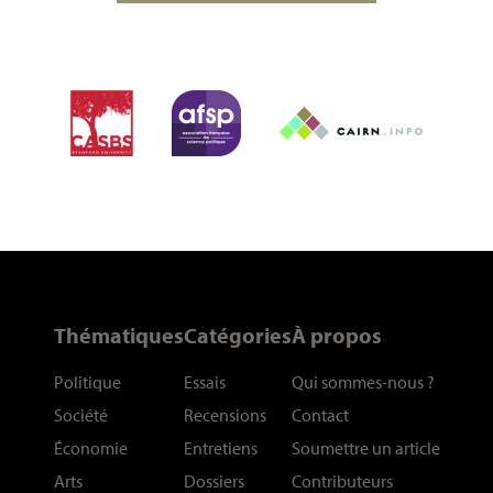
Thématiques
Catégories
À propos
Politique
Essais
Qui sommes-nous
?
Société
Recensions
Contact
Économie
Entretiens
Soumettre un article
Arts
Dossiers
Contributeurs