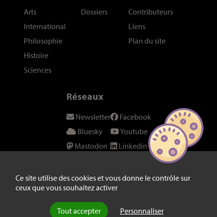
Arts
Dossiers
Contributeurs
International
Liens
Philosophie
Plan du site
Histoire
Sciences
Réseaux
Newsletter
Facebook
Bluesky
Youtube
Mastodon
Linkedin
Threads
SeenThis
Instagram
Fil RSS
Ce site utilise des cookies et vous donne le contrôle sur
ceux que vous souhaitez activer
Twitter/X
Tout accepter
Personnaliser