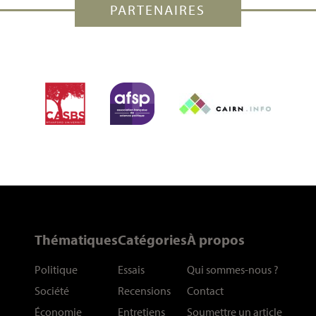
PARTENAIRES
Thématiques
Catégories
À propos
Politique
Essais
Qui sommes-nous
?
Société
Recensions
Contact
Économie
Entretiens
Soumettre un article