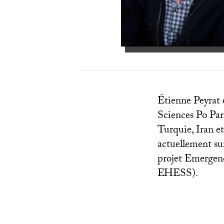
Étienne Peyrat e
Sciences Po Paris
Turquie, Iran e
actuellement sur
projet Emergenc
EHESS
).