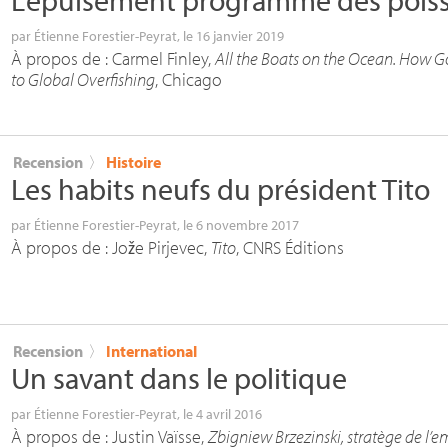
L’épuisement programmé des pois
par
Étienne Forestier-Peyrat
, le 16 janvier 2019
À propos de : Carmel Finley,
All the Boats on the Ocean. How 
to Global Overfishing
, Chicago
Recension
〉
Histoire
Les habits neufs du président Tito
par
Étienne Forestier-Peyrat
, le 6 novembre 2017
À propos de : Jože Pirjevec,
Tito
,
CNRS
Éditions
Recension
〉
International
Un savant dans le politique
par
Étienne Forestier-Peyrat
, le 4 avril 2016
À propos de : Justin Vaïsse,
Zbigniew Brzezinski, stratège de l’e