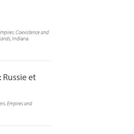
Empires. Coexistence and
lands
, Indiana
 Russie et
ers. Empires and