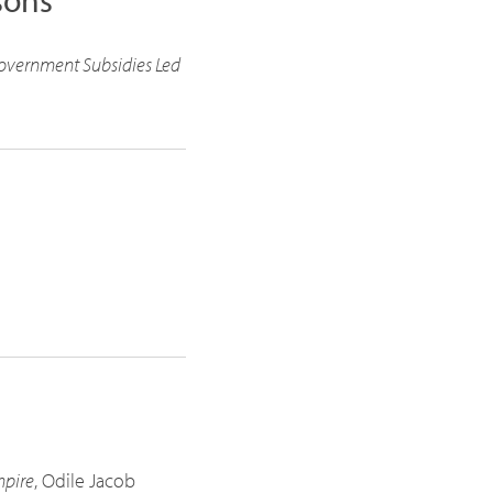
sons
Government Subsidies Led
mpire
, Odile Jacob