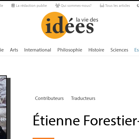
le
La rédaction publie
Qui sommes-nous?
Tous les articles
ie
Arts
International
Philosophie
Histoire
Sciences
Es
Contributeurs
Traducteurs
Étienne Forestier