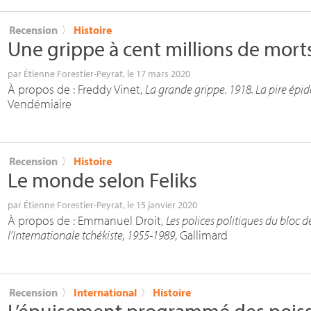
Recension
〉
Histoire
Une grippe à cent millions de mort
par
Étienne Forestier-Peyrat
, le 17 mars 2020
À propos de : Freddy Vinet,
La grande grippe. 1918. La pire épi
Vendémiaire
Recension
〉
Histoire
Le monde selon Feliks
par
Étienne Forestier-Peyrat
, le 15 janvier 2020
À propos de : Emmanuel Droit,
Les polices politiques du bloc de
l’Internationale tchékiste, 1955-1989
, Gallimard
Recension
〉
International
〉
Histoire