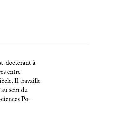
st-doctorant à
res entre
iècle. Il travaille
 au sein du
Sciences Po-