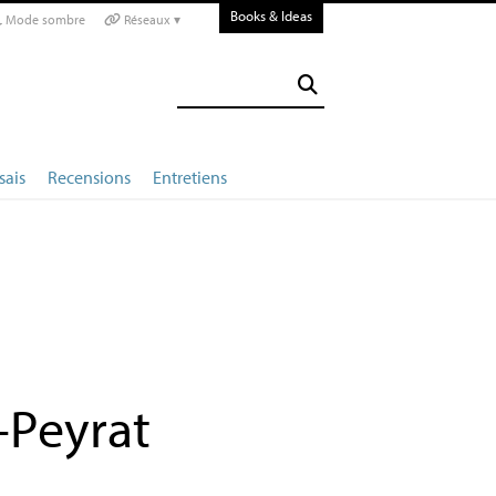
Books & Ideas
Mode sombre
Réseaux ▾
sais
Recensions
Entretiens
-Peyrat