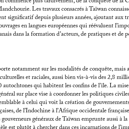
ion commence plus tardivement, de la conquête de la C
Mandchourie. Les travaux consacrés à Taïwan connais
t significatif depuis plusieurs années, ajoutant aux t
s ouvrages en langues européennes qui réévaluent l’imp
anais dans la formation d’acteurs, de pratiques et de p
porte notamment sur les modalités de conquête, mais a
culturelles et raciales, aussi bien vis-à-vis des 2,8 mil
autochtones qui habitent les confins de l’île. La mise
éral sur place vise à coordonner les politiques civiles 
semblable à celui qui voit la création de gouvernement
nçaises, de l’Indochine à l’Afrique occidentale français
es gouverneurs généraux de Taïwan emprunte aussi à la 
èle est plutôt à chercher dans ces incarnations de l’im