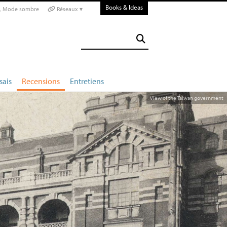
Books & Ideas
Mode sombre
Réseaux ▾
sais
Recensions
Entretiens
View of the Taiwan government