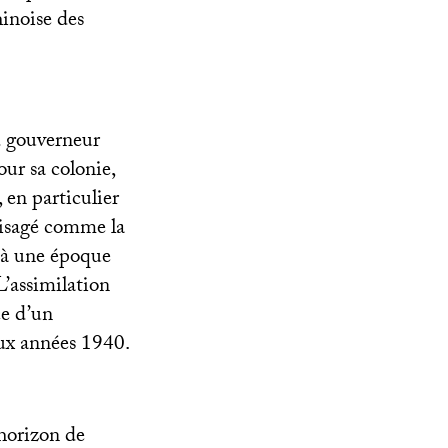
hinoise des
d gouverneur
our sa colonie,
 en particulier
visagé comme la
 à une époque
L’assimilation
ce d’un
aux années 1940.
’horizon de