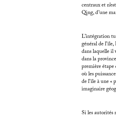
centraux et n’es
Qing, d’une man
L’intégration t
général de l’île
dans laquelle il
dans la provinc
première étape 
où les puissance
de l’île à une «
p
imaginaire géog
Si les autorités