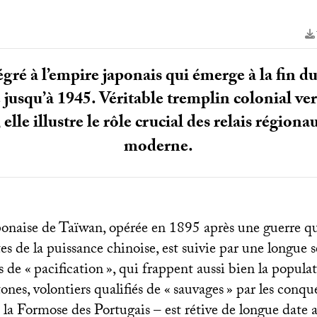
égré à l’empire japonais qui émerge à la fin d
 jusqu’à 1945. Véritable tremplin colonial ve
, elle illustre le rôle crucial des relais régio
moderne.
onaise de Taïwan, opérée en 1895 après une guerre qui
tes de la puissance chinoise, est suivie par une longue s
 de «
pacification
», qui frappent aussi bien la popula
nes, volontiers qualifiés de «
sauvages
» par les conqu
 la Formose des Portugais – est rétive de longue date 