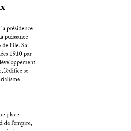
ux
 la présidence
la puissance
de l’île. Sa
nnées 1910 par
n développement
 l’édifice se
érialisme
ne place
d de l’empire,