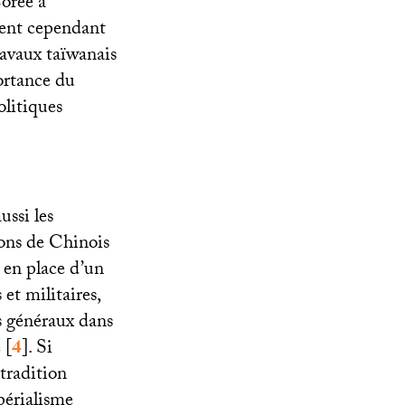
orée à
sent cependant
ravaux taïwanais
ortance du
olitiques
ussi les
lions de Chinois
 en place d’un
et militaires,
s généraux dans
e
[
4
]
. Si
tradition
périalisme