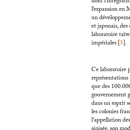
dont l’intégrat
l’expansion en 
un développemen
et japonais, de
laboratoire taïw
impériales
[
3
]
.
Ce laboratoire 
représentations 
que des 100.000 
gouvernement gén
dans un esprit 
les colonies fra
l’appellation d
sinisée, son mod