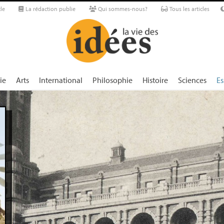
le
La rédaction publie
Qui sommes-nous?
Tous les articles
ie
Arts
International
Philosophie
Histoire
Sciences
Es