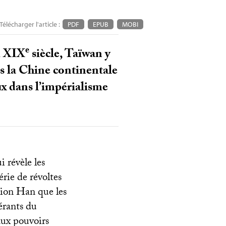
Télécharger l'article :
PDF
EPUB
MOBI
e
u
XIX
siècle, Taïwan y
rs la Chine continentale
naux dans l’impérialisme
 révèle les
érie de révoltes
tion Han que les
érants du
aux pouvoirs