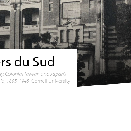
rs du Sud
y. Colonial Taiwan and Japan’s
ia, 1895-1945
, Cornell University