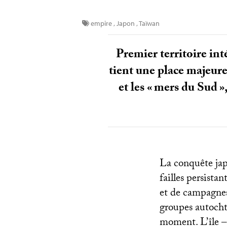
empire
,
Japon
,
Taïwan
Premier territoire int
tient une place majeure
et les «
mers du Sud
»
La conquête jap
failles persistan
et de campagnes
groupes autochto
moment. L’île –