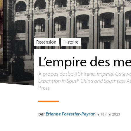
Recension
Histoire
L’empire des me
À propos de : Seiji Shirane,
Imperial Gatewa
Expansion in South China and Southeast As
Press
par
Étienne Forestier-Peyrat
,
le 18 mai 2023