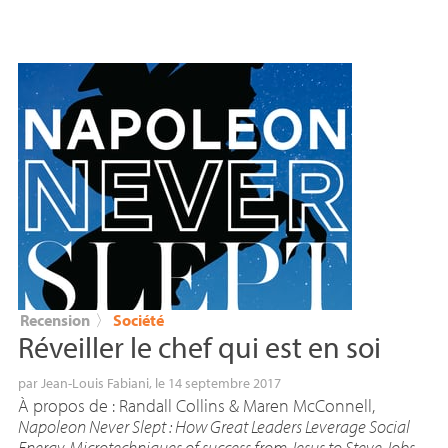
Recension
〉
Société
Réveiller le chef qui est en soi
par
Jean-Louis Fabiani
, le 14 septembre 2017
À propos de : Randall Collins & Maren McConnell,
Napoleon Never Slept : How Great Leaders Leverage Social
Energy. Microtechniques of success from Jesus to Steve Jobs
,