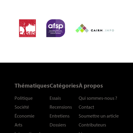
Thématiques
Catégories
À propos
Politique
Essais
Qui sommes-nous
?
Société
Recensions
Contact
Économie
Entretiens
Soumettre un article
Arts
Dossiers
Contributeurs