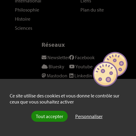
International
Liens
Philosophie
Plan du site
Histoire
Sciences
Réseaux
Newsletter
Facebook
Bluesky
Youtube
Mastodon
Linkedin
Threads
SeenThis
Instagram
Fil RSS
Ce site utilise des cookies et vous donne le contrôle sur
ceux que vous souhaitez activer
Twitter/X
Tout accepter
Personnaliser
© laviedesidees.fr - Toute reproduction interdite sans autorisation
explicite de la rédaction -
Mentions légales
-
webdesign : Abel Poucet