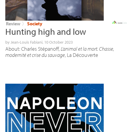
Review
〉
Society
Hunting high and low
by
Jean-Louis Fabiani
, 10 October 2023
About: Charles Stépanoff,
L’animal et la mort. Chasse,
modernité et crise du sauvage
, La Découverte