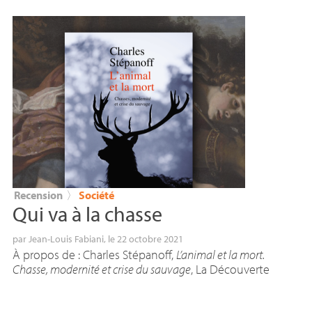
Recension
〉
Société
Qui va à la chasse
par
Jean-Louis Fabiani
, le 22 octobre 2021
À propos de : Charles Stépanoff,
L’animal et la mort.
Chasse, modernité et crise du sauvage
, La Découverte