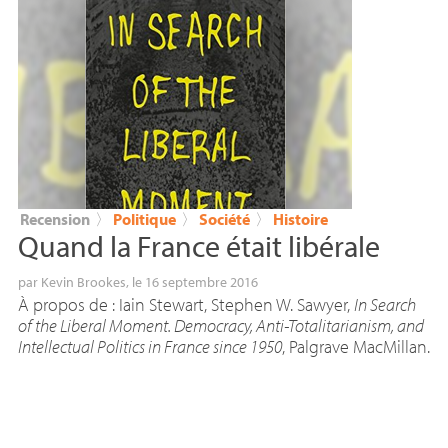
Recension
〉
Politique
〉
Société
〉
Histoire
Quand la France était libérale
par
Kevin Brookes
, le 16 septembre 2016
À propos de : Iain Stewart, Stephen W. Sawyer,
In Search
of the Liberal Moment. Democracy, Anti-Totalitarianism, and
Intellectual Politics in France since 1950
, Palgrave MacMillan.