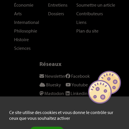
Économie
Entretiens
Soumettre un article
Arts
Dossiers
Contributeurs
International
Liens
Philosophie
Plan du site
Histoire
Sciences
Réseaux
Newsletter
Facebook
Bluesky
Youtube
Mastodon
Linkedin
Threads
SeenThis
Instagram
Fil RSS
Ce site utilise des cookies et vous donne le contrôle sur
ceux que vous souhaitez activer
Twitter/X