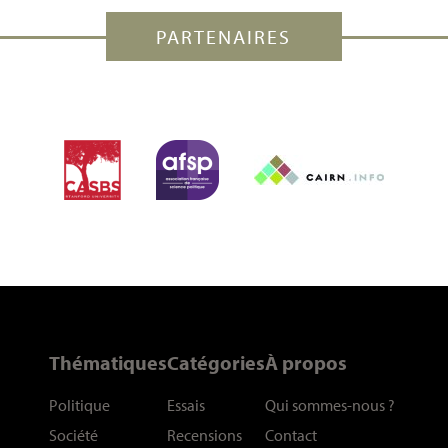
PARTENAIRES
Thématiques
Catégories
À propos
Politique
Essais
Qui sommes-nous
?
Société
Recensions
Contact