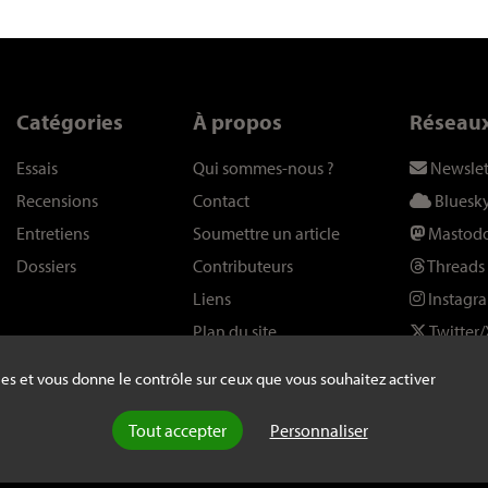
Catégories
À propos
Réseau
Essais
Qui sommes-nous
?
Newslet
Recensions
Contact
Bluesk
Entretiens
Soumettre un article
Mastod
Dossiers
Contributeurs
Threads
Liens
Instagr
Plan du site
Twitter/
kies et vous donne le contrôle sur ceux que vous souhaitez activer
Tout accepter
Personnaliser
ans autorisation explicite de la rédaction -
Mentions légales
-
webdesign : A