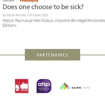
Review
〉
Philosophy
Does one choose to be sick?
by
Élodie Boublil
, 7 October 2025
About: Paul-Loup Weil-Dubuc,
L’injustice des inégalités sociale
Éditions
PARTENAIRES