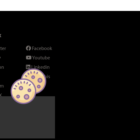
x
ter
Facebook
y
Youtube
on
Linkedin
SeenThis
am
Fil RSS
X
bel Poucet