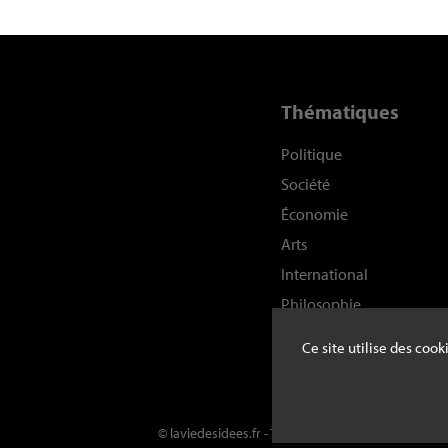
Thématiques
Politique
Société
Économie
Arts
International
Philosophie
Histoire
Ce site utilise des coo
Sciences
© laviedesidees.fr - Toute reproduction interdite s