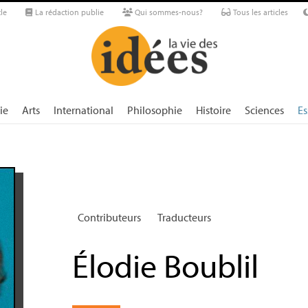
le
La rédaction publie
Qui sommes-nous?
Tous les articles
ie
Arts
International
Philosophie
Histoire
Sciences
Es
Contributeurs
Traducteurs
Élodie Boublil