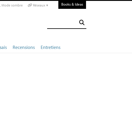
Books & Ideas
Mode sombre
Réseaux ▾
sais
Recensions
Entretiens