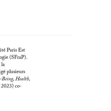
ité Paris Est
ogie (SFraP).
 la
igé plusieurs
-Being, Health,
 2023) co-