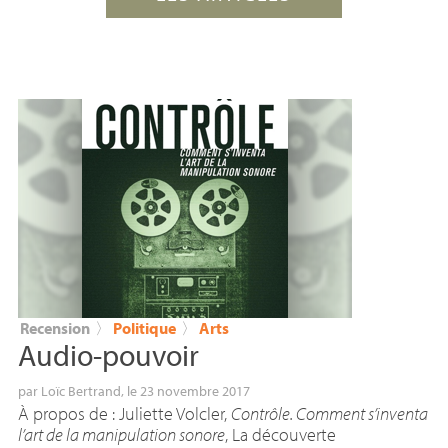
Recension
〉
Politique
〉
Arts
Audio-pouvoir
par
Loïc Bertrand
, le 23 novembre 2017
À propos de : Juliette Volcler,
Contrôle. Comment s’inventa
l’art de la manipulation sonore
, La découverte