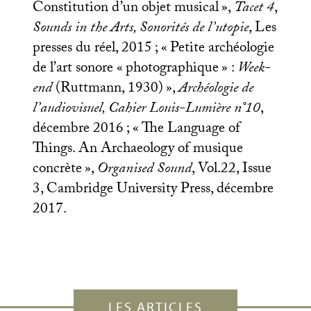
Constitution d’un objet musical
»,
Tacet 4
,
Sounds in the Arts, Sonorités de l’utopie
, Les
presses du réel, 2015
; «
Petite archéologie
de l’art sonore «
photographique
» :
Week-
end
(Ruttmann, 1930)
»,
Archéologie de
l’audiovisuel, Cahier Louis-Lumière n°10
,
décembre 2016
; «
The Language of
Things. An Archaeology of musique
concrète
»,
Organised Sound
, Vol.22, Issue
3, Cambridge University Press, décembre
2017.
LES ARTICLES