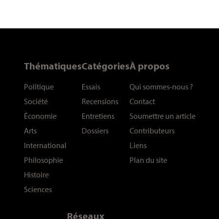
Thématiques
Catégories
À propos
Politique
Essais
Qui sommes-nous
?
Société
Recensions
Contact
Économie
Entretiens
Soumettre un article
Arts
Dossiers
Contributeurs
International
Liens
Philosophie
Plan du site
Histoire
Sciences
Réseaux