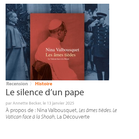
Recension
〉
Histoire
Le silence d’un pape
par
Annette Becker
, le 13 janvier 2025
À propos de : Nina Valbousquet,
Les âmes tièdes. Le
Vatican face à la Shoah
, La Découverte